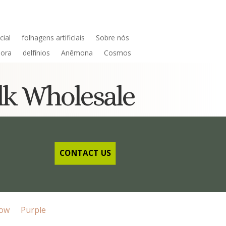
cial
folhagens artificiais
Sobre nós
dora
delfínios
Anêmona
Cosmos
ulk Wholesale
CONTACT US
low
Purple