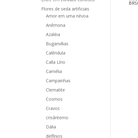
BRS
Flores de seda artificiais
Amor em uma névoa
Anêmona
Azaléia
Buganvílias
Calêndula
Calla Lírio
Camélia
Campainhas
Clematite
Cosmos
Cravos
crisântemo
Dália
delfínios