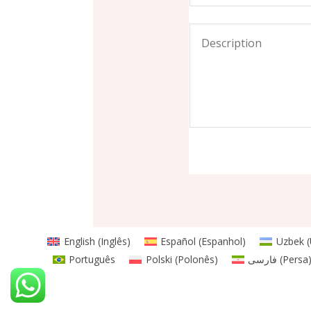
English
(
Inglês
)
Español
(
Espanhol
)
Uzbek
(
Português
Polski
(
Polonês
)
فارسی
(
Persa