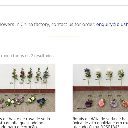
flowers in China factory, contact us for order:
enquiry@blush
Classificado
rando todos os 2 resultados
por
mais
recente
es de haste de rosa de seda
florais de dália de seda de ha
ista de alta qualidade no
única de alta qualidade em m
ado para decoração
atacado China BRSF1843