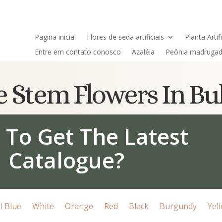
Pagina inicial
Flores de seda artificiais
Planta Artifi
Entre em contato conosco
Azaléia
Peônia madruga
gle Stem Flowers In B
 To Get The Latest
Catalogue?
l Blue
White
Orange
Red
Black
Burgundy
Yel