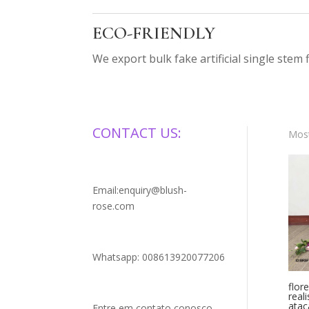
ECO-FRIENDLY
We export bulk fake artificial single stem 
CONTACT US:
Most
Email:enquiry@blush-
rose.com
Whatsapp: 008613920077206
flor
real
atac
Entre em contato conosco