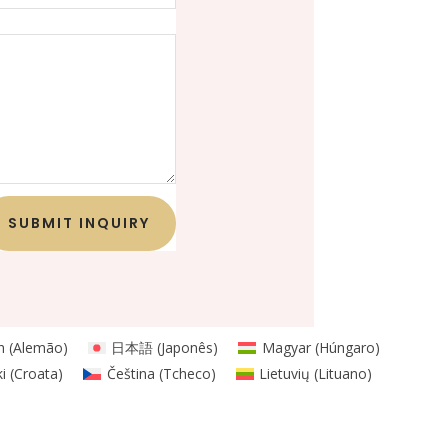
SUBMIT INQUIRY
h
(
Alemão
)
日本語
(
Japonês
)
Magyar
(
Húngaro
)
i
(
Croata
)
Čeština
(
Tcheco
)
Lietuvių
(
Lituano
)