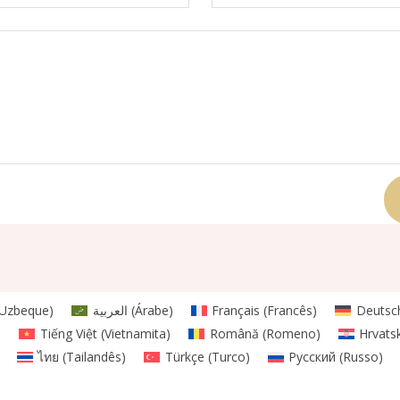
Uzbeque
)
العربية
(
Árabe
)
Français
(
Francês
)
Deutsc
)
Tiếng Việt
(
Vietnamita
)
Română
(
Romeno
)
Hrvatsk
ไทย
(
Tailandês
)
Türkçe
(
Turco
)
Русский
(
Russo
)