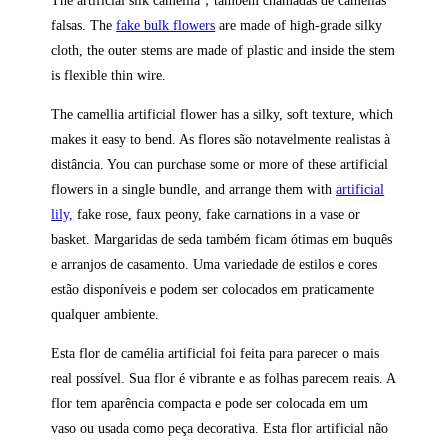
The artificial silk camellia
，
também chamadas de camélias
falsas. The
fake bulk flowers
are made of high-grade silky
cloth, the outer stems are made of plastic and inside the stem
is flexible thin wire.
The
camellia
artificial flower has a silky, soft texture, which
makes it easy to bend. As flores são notavelmente realistas à
distância. You can purchase some or more of these artificial
flowers in a single bundle, and arrange them with
artificial
lily,
fake rose, faux peony, fake carnations in a vase or
basket. Margaridas de seda também ficam ótimas em buquês
e arranjos de casamento. Uma variedade de estilos e cores
estão disponíveis e podem ser colocados em praticamente
qualquer ambiente.
Esta flor de camélia artificial foi feita para parecer o mais
real possível. Sua flor é vibrante e as folhas parecem reais. A
flor tem aparência compacta e pode ser colocada em um
vaso ou usada como peça decorativa. Esta flor artificial não