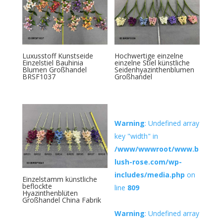
Luxusstoff Kunstseide
Hochwertige einzelne
Einzelstiel Bauhinia
einzelne Stiel künstliche
Blumen Großhandel
Seidenhyazinthenblumen
BRSF1037
Großhandel
Warning
: Undefined array
key "width" in
/www/wwwroot/www.b
lush-rose.com/wp-
includes/media.php
on
Einzelstamm künstliche
beflockte
line
809
Hyazinthenblüten
Großhandel China Fabrik
Warning
: Undefined array