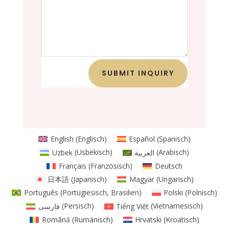
SUBMIT INQUIRY
English
(
Englisch
)
Español
(
Spanisch
)
Uzbek
(
Usbekisch
)
العربية
(
Arabisch
)
Français
(
Französisch
)
Deutsch
日本語
(
Japanisch
)
Magyar
(
Ungarisch
)
Português
(
Portugiesisch, Brasilien
)
Polski
(
Polnisch
)
فارسی
(
Persisch
)
Tiếng Việt
(
Vietnamesisch
)
Română
(
Rumänisch
)
Hrvatski
(
Kroatisch
)