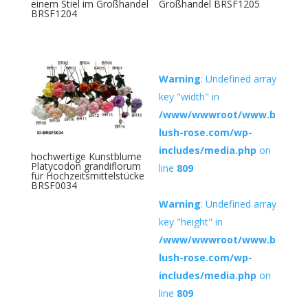
einem Stiel im Großhandel
Großhandel BRSF1205
BRSF1204
Warning
: Undefined array
key "width" in
/www/wwwroot/www.b
lush-rose.com/wp-
includes/media.php
on
hochwertige Kunstblume
Platycodon grandiflorum
line
809
für Hochzeitsmittelstücke
BRSF0034
Warning
: Undefined array
key "height" in
/www/wwwroot/www.b
lush-rose.com/wp-
includes/media.php
on
line
809