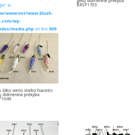
gėlių didmeninė prekyba
BRSF1703
ght" in
w/wwwroot/www.blush-
e.com/wp-
ludes/media.php
on line
809
s šilko vieno stiebo hiacinto
ų didmeninė prekyba
F1049