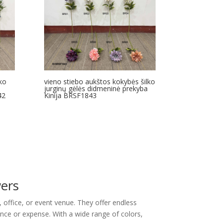
ko
vieno stiebo aukštos kokybės šilko
jurginų gėlės didmeninė prekyba
42
Kinija BRSF1843
wers
 office, or event venue. They offer endless
nance or expense. With a wide range of colors,