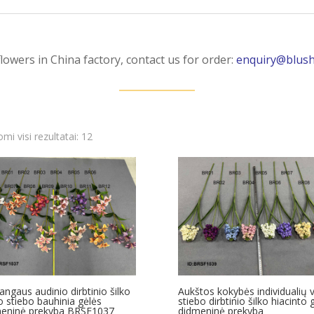
flowers in China factory, contact us for order:
enquiry@blush
Rūšiuojama
mi visi rezultatai: 12
pagal
naujausią
angaus audinio dirbtinio šilko
Aukštos kokybės individualių 
o stiebo bauhinia gėlės
stiebo dirbtinio šilko hiacinto 
eninė prekyba BRSF1037
didmeninė prekyba