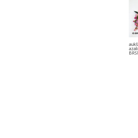
aukš
azal
BRS