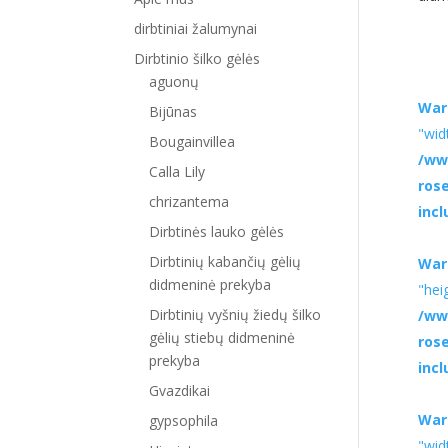
dirbtiniai žalumynai
Dirbtinio šilko gėlės
aguonų
War
Bijūnas
"wid
Bougainvillea
/ww
Calla Lily
ros
chrizantema
inc
Dirbtinės lauko gėlės
Dirbtinių kabančių gėlių
War
didmeninė prekyba
"hei
Dirbtinių vyšnių žiedų šilko
/ww
gėlių stiebų didmeninė
ros
prekyba
inc
Gvazdikai
War
gypsophila
"wid