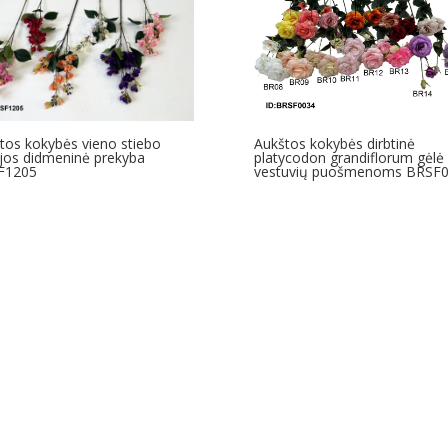
Aukštos kokybės dirbtinė
tos kokybės vieno stiebo
platycodon grandiflorum gėlė
ijos didmeninė prekyba
vestuvių puošmenoms BRSF
F1205