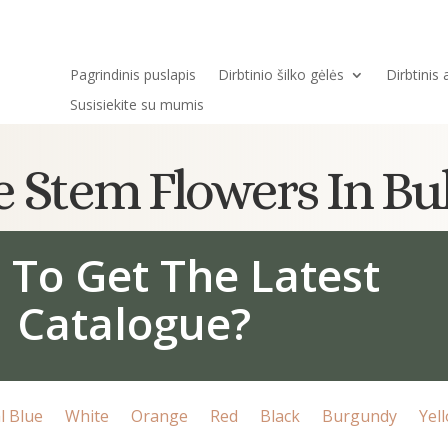
Pagrindinis puslapis
Dirbtinio šilko gėlės
Dirbtinis
Susisiekite su mumis
gle Stem Flowers In B
 To Get The Latest
Catalogue?
l Blue
White
Orange
Red
Black
Burgundy
Yel