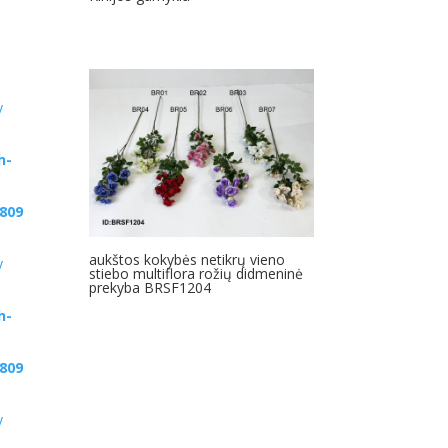
y
h-
809
aukštos kokybės netikrų vieno
y
stiebo multiflora rožių didmeninė
prekyba BRSF1204
h-
809
y