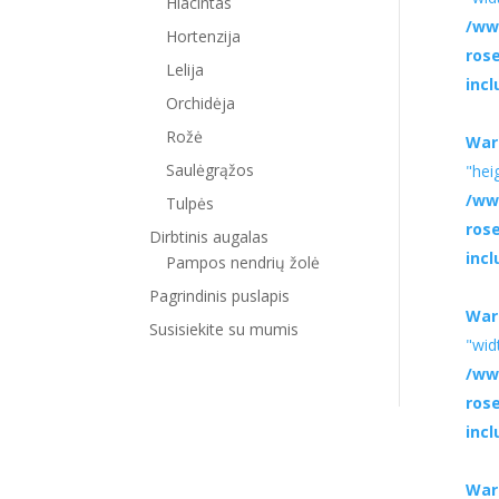
Hiacintas
/ww
Hortenzija
ros
Lelija
inc
Orchidėja
Rožė
War
Saulėgrąžos
"hei
/ww
Tulpės
ros
Dirbtinis augalas
inc
Pampos nendrių žolė
Pagrindinis puslapis
War
Susisiekite su mumis
"wid
/ww
ros
inc
War