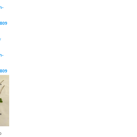
h-
809
y
h-
809
o