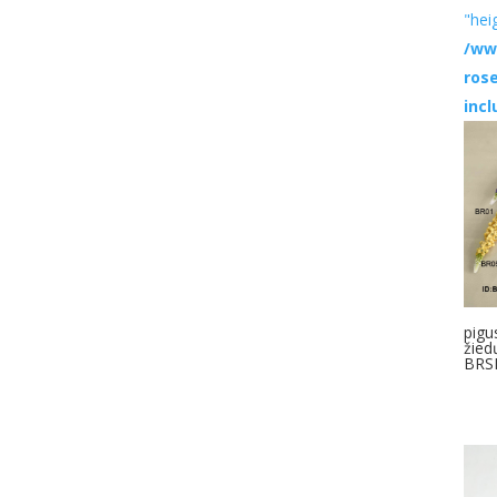
"hei
/ww
ros
inc
pigu
žied
BRS