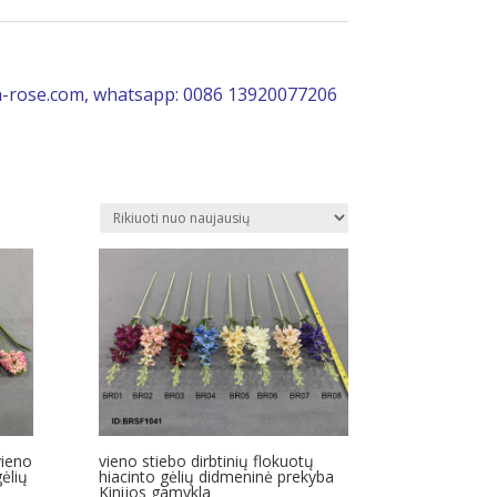
-rose.com, whatsapp: 0086 13920077206
vieno
vieno stiebo dirbtinių flokuotų
gėlių
hiacinto gėlių didmeninė prekyba
Kinijos gamykla