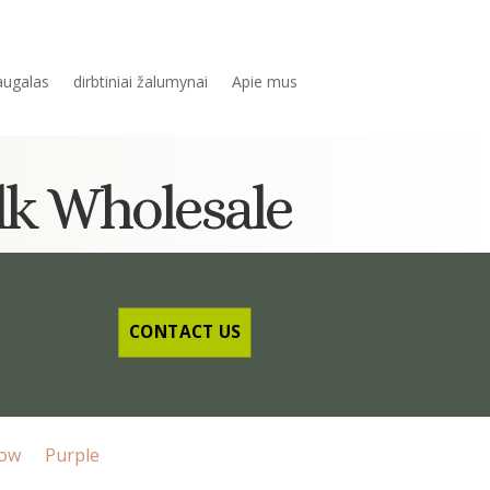
 augalas
dirbtiniai žalumynai
Apie mus
ulk Wholesale
CONTACT US
low
Purple