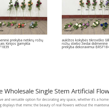
eninė prekyba netikrų rožių
aukštos kokybės tikroviško šil
bais Kinijos gamykla
rožių stiebo žiedai didmeninė
F1839
prekyba dekoravimui BRSF18
e Wholesale Single Stem Artificial Flo
ve and versatile option for decorating any space, whether it’s a home,
ting displays that mimic the beauty of real flowers without the mainte