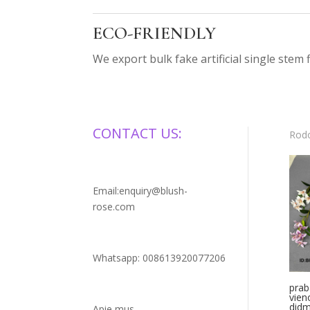
ECO-FRIENDLY
We export bulk fake artificial single stem 
CONTACT US:
Rodo
Email:enquiry@blush-
rose.com
Whatsapp: 008613920077206
prab
vien
didm
Apie mus