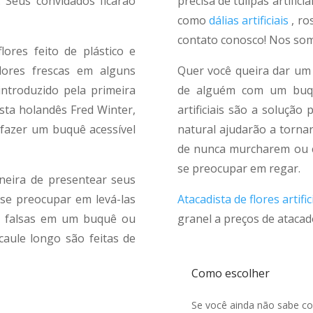
. Seus convidados ficarão
precisa de tulipas artificia
como
dálias artificiais
, ro
contato conosco! Nos som
flores feito de plástico e
lores frescas em alguns
Quer você queira dar um 
 introduzido pela primeira
de alguém com um buquê
ista holandês Fred Winter,
artificiais são a solução 
fazer um buquê acessível
natural ajudarão a torna
de nunca murcharem ou ca
se preocupar em regar.
aneira de presentear seus
 se preocupar em levá-las
Atacadista de flores artifi
as falsas em um buquê ou
granel a preços de atacad
caule longo são feitas de
Como escolher
Se você ainda não sabe co