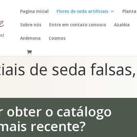
Pagina inicial
Flores de seda artificiais
Planta 
Sobre nós
Entre em contato conosco
Azaléia
Anêmona
Cosmos
ciais de seda falsas
 obter o catálogo
mais recente?