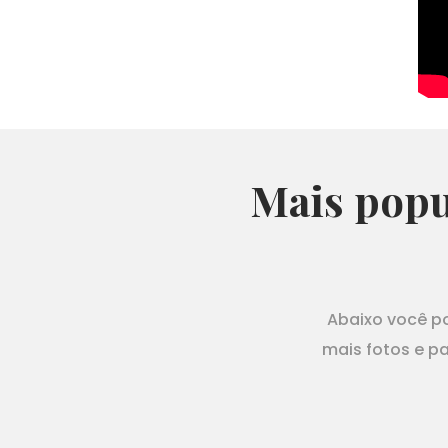
Mais popul
Abaixo você po
mais fotos e p