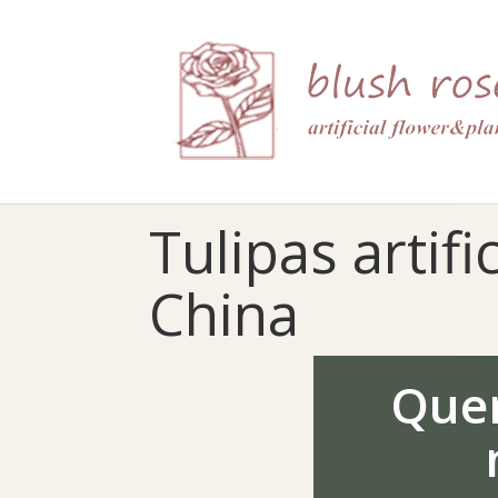
HTML
Tulipas artifi
China
Quer