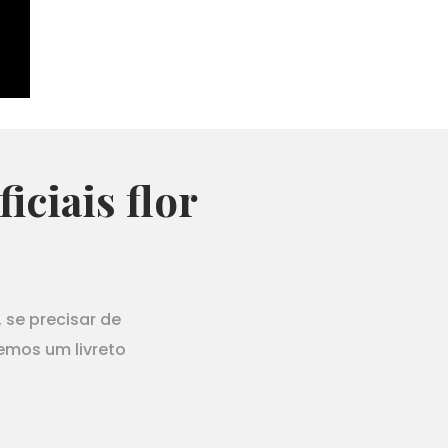
iciais flor
 se precisar de
emos um livreto