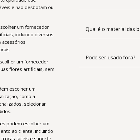
ráveis e não desbotam ou
escolher um fornecedor
Qual é o material das b
iciais, incluindo diversos
e acessórios
rais.
Pode ser usado fora?
escolher um fornecedor
as flores artificiais, sem
odem escolher um
alização, como a
sonalizados, selecionar
didos.
entes podem escolher um
nto ao cliente, incluindo
 trocas fáceis e suporte