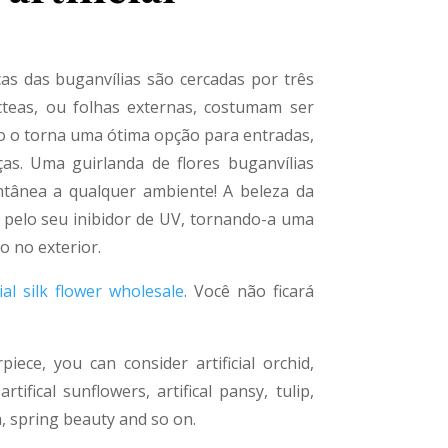
as das buganvílias são cercadas por três
cteas, ou folhas externas, costumam ser
sso o torna uma ótima opção para entradas,
ças. Uma guirlanda de flores buganvílias
ntânea a qualquer ambiente! A beleza da
a pelo seu inibidor de UV, tornando-a uma
o no exterior.
cial silk flower wholesale
. Você não ficará
iece, you can consider artificial orchid,
rtifical sunflowers, artifical pansy, tulip,
, spring beauty and so on.