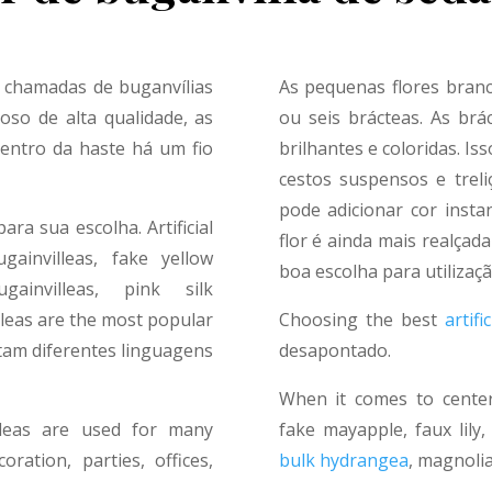
chamadas de buganvílias
As pequenas flores branc
doso de alta qualidade, as
ou seis brácteas. As brá
 dentro da haste há um fio
brilhantes e coloridas. I
cestos suspensos e treli
pode adicionar cor insta
a sua escolha. Artificial
flor é ainda mais realçad
gainvillea
s, fake yellow
boa escolha para utilizaçã
gainvillea
s, pink silk
lea
s are the most popular
Choosing the best
artifi
tam diferentes linguagens
desapontado.
When it comes to centerp
lea
s are used for many
fake mayapple, faux lily, a
ration, parties, offices,
bulk hydrangea
, magnolia