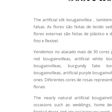
The artificial silk bougainvillea
，
também 
falsas. As flores são feitas de tecido se
flores externas são feitas de plástico e
fino e flexível.
Vendemos no atacado mais de 30 cores par
red
bougainvillea
s
, artificial white
bou
bougainvillea
s, burgundy fake
bou
bougainvillea
s, artificial purple
bougainvil
ones. Diferentes cores de rosas represen
florais
The nearly natural artificial
bougainvil
occasions such as: weddings, home deco
festival decor and any occasion you want.