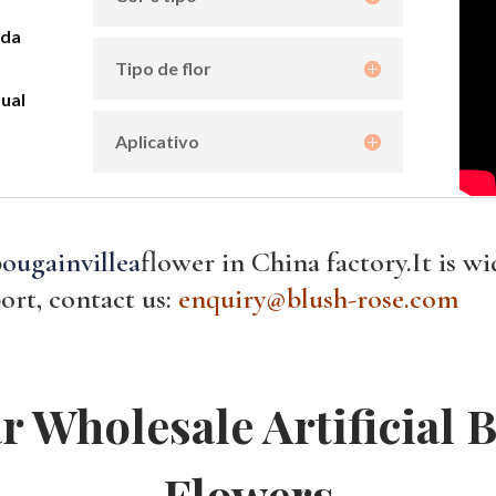
eda
Tipo de flor
dual
Aplicativo
b
ougainvillea
flower in China factory.It is w
ort, contact us:
enquiry@blush-rose.com
 Wholesale Artificial
B
Flowers