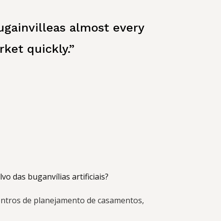
ugainvillea
s almost every
ket quickly.”
vo das buganvílias artificiais?
entros de planejamento de casamentos,