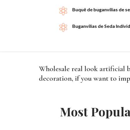

Buquê de buganvílias de s

Buganvílias de Seda Indivi
Wholesale real look artificial 
decoration, if you want to imp
Most Popular