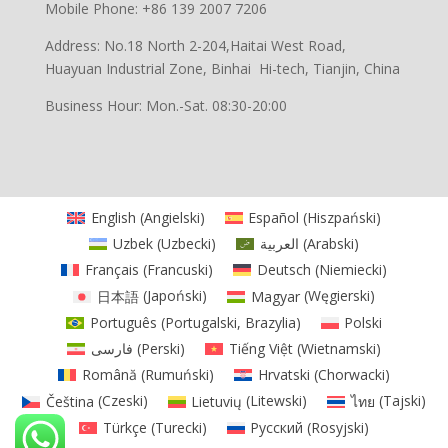
Mobile Phone: +86 139 2007 7206
Address: No.18 North 2-204,Haitai West Road,
Huayuan Industrial Zone, Binhai Hi-tech, Tianjin, China
Business Hour: Mon.-Sat. 08:30-20:00
English
(
Angielski
)
Español
(
Hiszpański
)
Uzbek
(
Uzbecki
)
العربية
(
Arabski
)
Français
(
Francuski
)
Deutsch
(
Niemiecki
)
日本語
(
Japoński
)
Magyar
(
Węgierski
)
Português
(
Portugalski, Brazylia
)
Polski
فارسی
(
Perski
)
Tiếng Việt
(
Wietnamski
)
Română
(
Rumuński
)
Hrvatski
(
Chorwacki
)
Čeština
(
Czeski
)
Lietuvių
(
Litewski
)
ไทย
(
Tajski
)
Türkçe
(
Turecki
)
Русский
(
Rosyjski
)