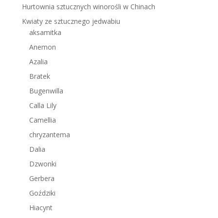
Hurtownia sztucznych winorośli w Chinach
Kwiaty ze sztucznego jedwabiu
aksamitka
Anemon
Azalia
Bratek
Bugenwilla
Calla Lily
Camellia
chryzantema
Dalia
Dzwonki
Gerbera
Goździki
Hiacynt