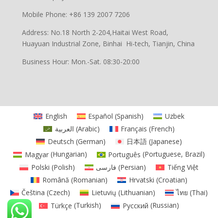
Mobile Phone: +86 139 2007 7206
Address: No.18 North 2-204,Haitai West Road,
Huayuan Industrial Zone, Binhai Hi-tech, Tianjin, China
Business Hour: Mon.-Sat. 08:30-20:00
English
Español
(
Spanish
)
Uzbek
العربية
(
Arabic
)
Français
(
French
)
Deutsch
(
German
)
日本語
(
Japanese
)
Magyar
(
Hungarian
)
Português
(
Portuguese, Brazil
)
Polski
(
Polish
)
فارسی
(
Persian
)
Tiếng Việt
Română
(
Romanian
)
Hrvatski
(
Croatian
)
Čeština
(
Czech
)
Lietuvių
(
Lithuanian
)
ไทย
(
Thai
)
Türkçe
(
Turkish
)
Русский
(
Russian
)