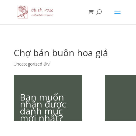
HTML
Chợ bán buôn hoa giả
Uncategorized @vi
Bạn muốn
nhận được
danh mục
mới nhất?