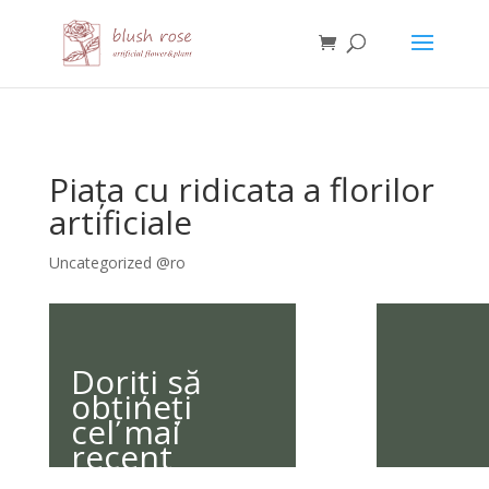
HTML
Piața cu ridicata a florilor
artificiale
Uncategorized @ro
Doriți să
obțineți
cel mai
recent
catalog?