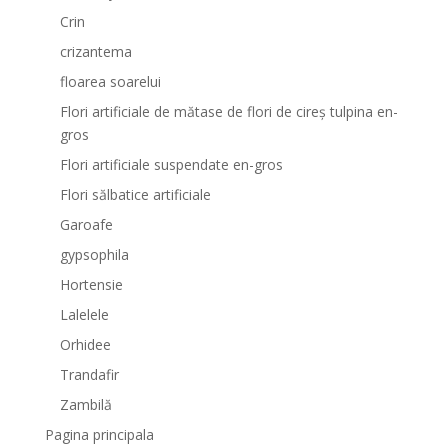
Crin
crizantema
floarea soarelui
Flori artificiale de mătase de flori de cireș tulpina en-
gros
Flori artificiale suspendate en-gros
Flori sălbatice artificiale
Garoafe
gypsophila
Hortensie
Lalelele
Orhidee
Trandafir
Zambilă
Pagina principala