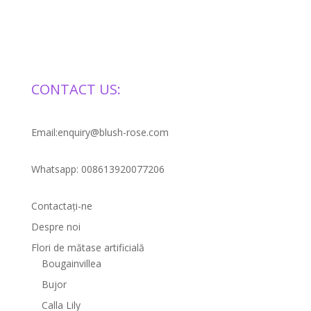
CONTACT US:
Email:enquiry@blush-rose.com
Whatsapp: 008613920077206
Contactaţi-ne
Despre noi
Flori de mătase artificială
Bougainvillea
Bujor
Calla Lily