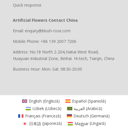
Quick response
Artificial Flowers Contact China
Email: enquiry@blush-rose.com
Mobile Phone: +86 139 2007 7206
Address: No.18 North 2-204,Haitai West Road,
Huayuan Industrial Zone, Binhai Hi-tech, Tianjin, China
Business Hour: Mon.-Sat. 08:30-20:00
English
(
Engleză
)
Español
(
Spaniolă
)
Uzbek
(
Uzbecă
)
العربية
(
Arabică
)
Français
(
Franceză
)
Deutsch
(
Germană
)
日本語
(
Japoneză
)
Magyar
(
Ungară
)