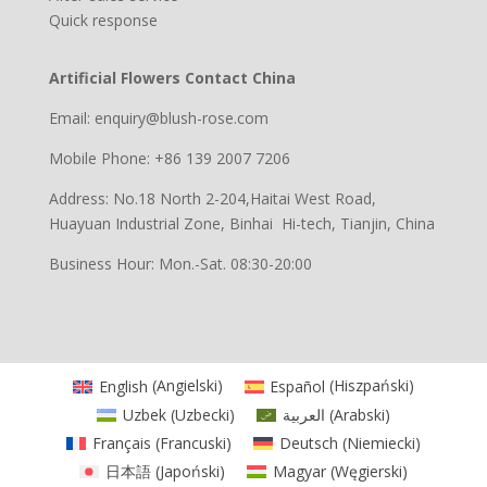
Quick response
Artificial Flowers Contact China
Email: enquiry@blush-rose.com
Mobile Phone: +86 139 2007 7206
Address: No.18 North 2-204,Haitai West Road,
Huayuan Industrial Zone, Binhai Hi-tech, Tianjin, China
Business Hour: Mon.-Sat. 08:30-20:00
English
(
Angielski
)
Español
(
Hiszpański
)
Uzbek
(
Uzbecki
)
العربية
(
Arabski
)
Français
(
Francuski
)
Deutsch
(
Niemiecki
)
日本語
(
Japoński
)
Magyar
(
Węgierski
)