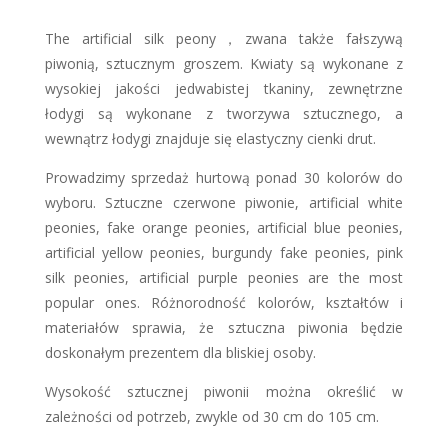
The artificial silk peony
，
zwana także fałszywą
piwonią, sztucznym groszem. Kwiaty są wykonane z
wysokiej jakości jedwabistej tkaniny, zewnętrzne
łodygi są wykonane z tworzywa sztucznego, a
wewnątrz łodygi znajduje się elastyczny cienki drut.
Prowadzimy sprzedaż hurtową ponad 30 kolorów do
wyboru. Sztuczne czerwone piwonie
, artificial white
peonies
, fake orange
peonies
, artificial blue
peonies
,
artificial yellow
peonies
, burgundy fake
peonies
, pink
silk
peonies
, artificial purple
peonies
are the most
popular ones. Różnorodność kolorów, kształtów i
materiałów sprawia, że sztuczna piwonia będzie
doskonałym prezentem dla bliskiej osoby.
Wysokość sztucznej piwonii można określić w
zależności od potrzeb, zwykle od 30 cm do 105 cm.