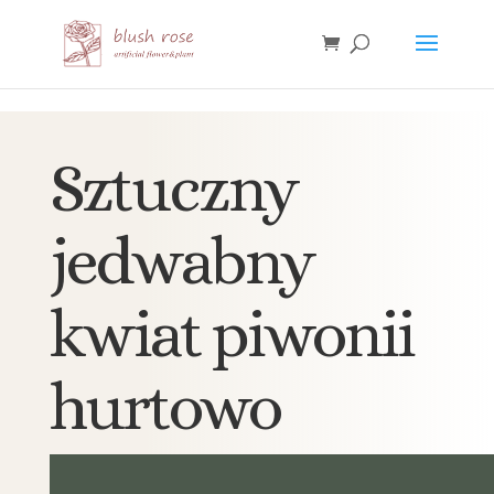
HTML
Sztuczny
jedwabny
kwiat piwonii
hurtowo