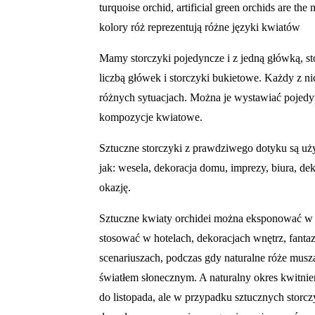
turquoise orchid, artificial green
orchid
s are the
kolory róż reprezentują różne języki kwiatów
Mamy storczyki pojedyncze i z jedną główką, s
liczbą główek i storczyki bukietowe. Każdy z 
różnych sytuacjach. Można je wystawiać pojedy
kompozycje kwiatowe.
Sztuczne storczyki z prawdziwego dotyku są uży
jak: wesela, dekoracja domu, imprezy, biura, de
okazję.
Sztuczne kwiaty orchidei można eksponować w
stosować w hotelach, dekoracjach wnętrz, fanta
scenariuszach, podczas gdy naturalne róże muszą
światłem słonecznym. A naturalny okres kwitnie
do listopada, ale w przypadku sztucznych stor