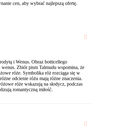
nanie cen, aby wybrać najlepszą ofertę.
rodytą i Wenus. Obraz botticellego
a wenus. Zbiór pism Talmudu wspomina, że
żowe róże. Symbolika róż rozciąga się w
, różne odcienie różu mają różne znaczenia.
oróżowe róże wskazują na słodycz, podczas
lizują romantyczną miłość.