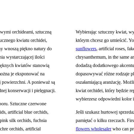
ywymi orchideami, sztuczną
Wybierając sztuczny kwiat, wyb
tucznego kwiatu orchidei,
którym chcesz go umieścić. Yo
iny wnoszą piękno natury do
sunflowers
, artificial roses, f
a wystarczającej ilości
chrysanthemum, in the same arr
pięknych kwiatów stanowią
dodadzą dodatkowego akcentu 
można je eksponować na
dopasowywać różne rodzaje p
ej powierzchni. A ponieważ są
oszałamiającą aranżację. Możl
ej konserwacji i pielęgnacji.
kwiat orchidei, który będzie 
wybierzesz odpowiedni kolor i 
oru. Sztuczne czerwone
id
s, artificial blue
orchid
s,
Jeśli szukasz hurtowej sprzed
 pink silk
orchid
s, fuchsia
pamiętać o kilku rzeczach. Firs
 ochre
orchid
s, artificial
flowers wholesaler
who can pro