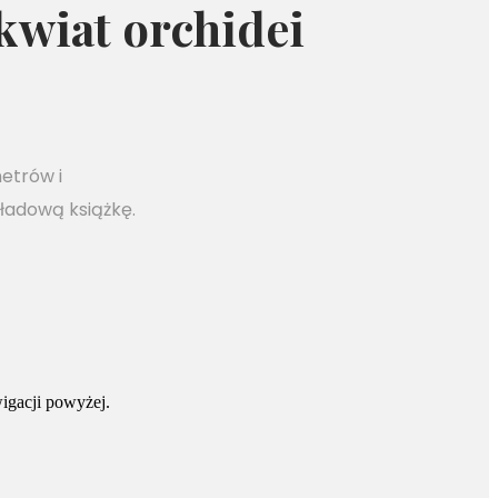
kwiat orchidei
etrów i
ładową książkę.
wigacji powyżej.