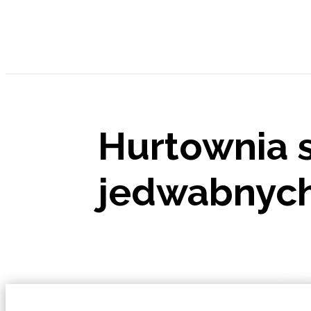
HTML
Hurtownia 
jedwabnyc