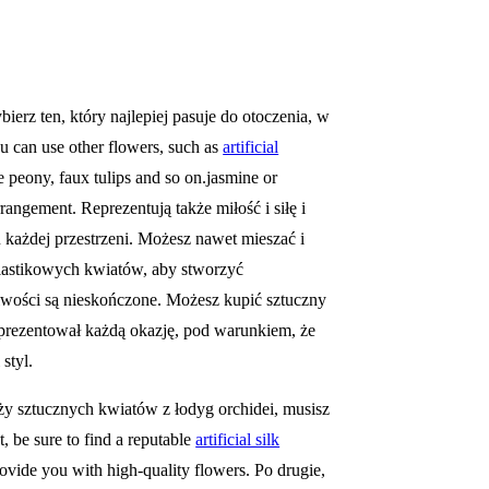
ierz ten, który najlepiej pasuje do otoczenia, w
u can use other flowers, such as
artificial
ake peony, faux tulips and so on.jasmine or
angement. Reprezentują także miłość i siłę i
każdej przestrzeni. Możesz nawet mieszać i
lastikowych kwiatów, aby stworzyć
iwości są nieskończone. Możesz kupić sztuczny
reprezentował każdą okazję, pod warunkiem, że
styl.
aży sztucznych kwiatów z łodyg orchidei, musisz
t, be sure to find a reputable
artificial silk
vide you with high-quality flowers. Po drugie,