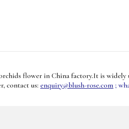
 orchids flower in China factory.It is widely
r, contact us:
enquiry@blush-rose.com
; wha