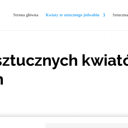
Strona główna
Kwiaty ze sztucznego jedwabiu
Sztuczna
sztucznych kwiat
h