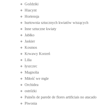
Goździki
Hiacynt
Hortensja
hurtownia sztucznych kwiatów wiszących
Inne sztuczne kwiaty
Jabłko
Jaskier
Kosmos
Krwawy Korzeń
Lilia
łyszczec
Magnolia
Miłość we mgle
Orchidea
ostróżki
Painéis de parede de flores artificiais no atacado
Piwonia