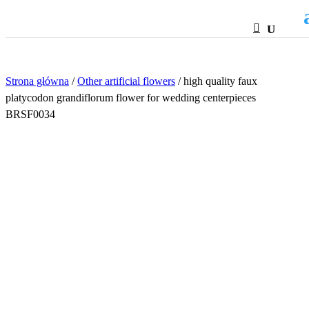
HTML
Strona główna
/
Other artificial flowers
/ high quality faux
platycodon grandiflorum flower for wedding centerpieces
BRSF0034