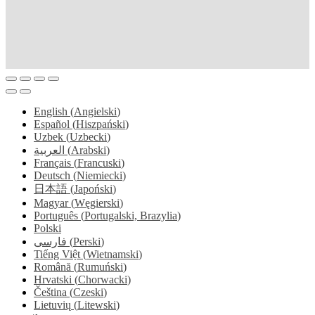
English
(
Angielski
)
Español
(
Hiszpański
)
Uzbek
(
Uzbecki
)
العربية
(
Arabski
)
Français
(
Francuski
)
Deutsch
(
Niemiecki
)
日本語
(
Japoński
)
Magyar
(
Węgierski
)
Português
(
Portugalski, Brazylia
)
Polski
فارسی
(
Perski
)
Tiếng Việt
(
Wietnamski
)
Română
(
Rumuński
)
Hrvatski
(
Chorwacki
)
Čeština
(
Czeski
)
Lietuvių
(
Litewski
)