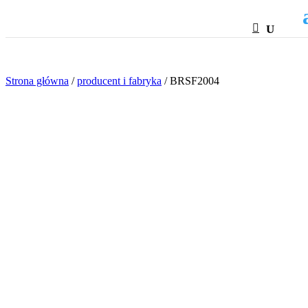
HTML
Strona główna
/
producent i fabryka
/ BRSF2004