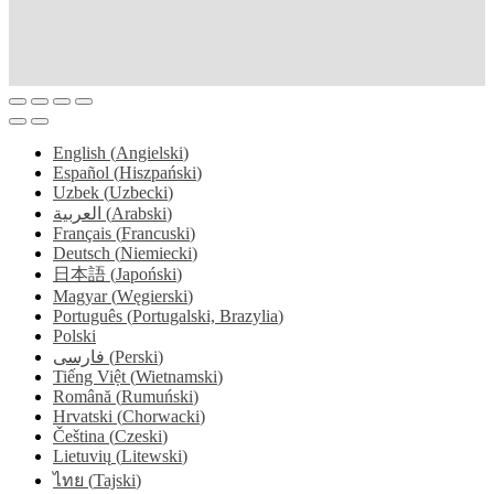
English
(
Angielski
)
Español
(
Hiszpański
)
Uzbek
(
Uzbecki
)
العربية
(
Arabski
)
Français
(
Francuski
)
Deutsch
(
Niemiecki
)
日本語
(
Japoński
)
Magyar
(
Węgierski
)
Português
(
Portugalski, Brazylia
)
Polski
فارسی
(
Perski
)
Tiếng Việt
(
Wietnamski
)
Română
(
Rumuński
)
Hrvatski
(
Chorwacki
)
Čeština
(
Czeski
)
Lietuvių
(
Litewski
)
ไทย
(
Tajski
)