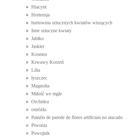
Hiacynt
Hortensja
hurtownia sztucznych kwiatów wiszących
Inne sztuczne kwiaty
Jabłko
Jaskier
Kosmos
Krwawy Korzeń
Lilia
łyszczec
Magnolia
Miłość we mgle
Orchidea
ostróżki
Painéis de parede de flores artificiais no atacado
Piwonia
Powojnik