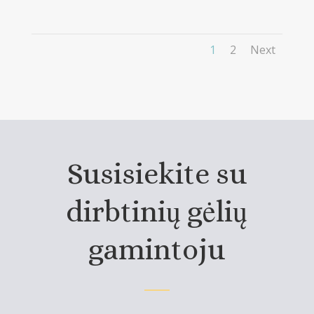
1
2
Next
Susisiekite su
dirbtinių gėlių
gamintoju