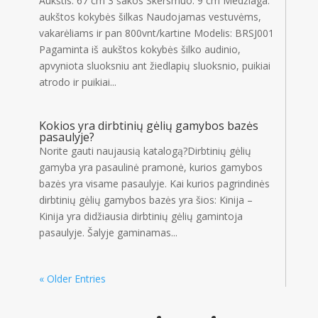
Aukštis: 67 cm 3 šakos Skersmuo: 9 cm Medžiaga:
aukštos kokybės šilkas Naudojamas vestuvėms,
vakarėliams ir pan 800vnt/kartine Modelis: BRSJ001
Pagaminta iš aukštos kokybės šilko audinio,
apvyniota sluoksniu ant žiedlapių sluoksnio, puikiai
atrodo ir puikiai...
Kokios yra dirbtinių gėlių gamybos bazės
pasaulyje?
Norite gauti naujausią katalogą?Dirbtinių gėlių
gamyba yra pasaulinė pramonė, kurios gamybos
bazės yra visame pasaulyje. Kai kurios pagrindinės
dirbtinių gėlių gamybos bazės yra šios: Kinija –
Kinija yra didžiausia dirbtinių gėlių gamintoja
pasaulyje. Šalyje gaminamas...
« Older Entries