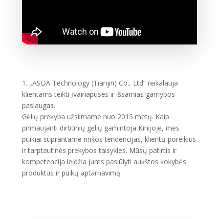
1. „ASDA Technology (Tianjin) Co., Ltd“ reikalauja
klientams teikti įvairiapuses ir išsamias gamybos
paslaugas.
Gėlių prekyba užsiimame nuo 2015 metų. Kaip
pirmaujanti dirbtinių gėlių gamintoja Kinijoje, mes
puikiai suprantame rinkos tendencijas, klientų poreikius
ir tarptautinės prekybos taisykles. Mūsų patirtis ir
kompetencija leidžia jums pasiūlyti aukštos kokybės
produktus ir puikų aptarnavimą.