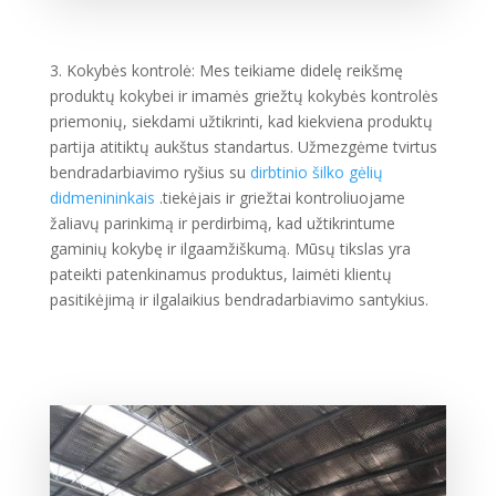
3. Kokybės kontrolė: Mes teikiame didelę reikšmę
produktų kokybei ir imamės griežtų kokybės kontrolės
priemonių, siekdami užtikrinti, kad kiekviena produktų
partija atitiktų aukštus standartus. Užmezgėme tvirtus
bendradarbiavimo ryšius su
dirbtinio šilko gėlių
didmenininkais
.tiekėjais ir griežtai kontroliuojame
žaliavų parinkimą ir perdirbimą, kad užtikrintume
gaminių kokybę ir ilgaamžiškumą. Mūsų tikslas yra
pateikti patenkinamus produktus, laimėti klientų
pasitikėjimą ir ilgalaikius bendradarbiavimo santykius.