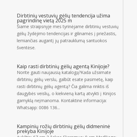
Dirbtinių vestuvių gėlių tendencija užima
pagrindinę vietą 2025 m
Šiame straipsnyje mes tyrinėjame dirbtinių vestuvių
gėlių žydėjimo tendencijas ir gilinamės į priežastis,
lemiančias augantį jų patrauklumą santuokos
šventėse.
Kaip rasti dirbtinių gėlių agentą Kinijoje?
Norite gauti naujausią katalogą?Kada užsiimate
dirbtinių gėlių verslu, galbūt esate pasimetę, kaip
rasti dirbtinių gėlių agentą? Čia galima rinktis iš
daugybės veislių, o kiekvieną kartą atvykti į Kinijos
gamyklą neįmanoma. Kontaktinė informacija:
Whatsapp: 0086 136...
Kampinių rožių dirbtinių gėlių didmeninė
prekyba Kinijoje