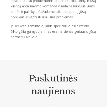
susiduriate su problemomis arba turite klausimų, mūsų
klientų aptarnavimo komanda visada pasiruošusi jums
padėti ir palaikyti. Pažadame laiku reaguoti į Jūsų
poreikius ir išspręsti iškilusias problemas.
Jei ieškote gamintojo, kuris specializuojasi dirbtinio
šilko gėlių gamyboje, mes esame vienas geriausių jūsų
partnerių Kinijoje.
Paskutinės
naujienos