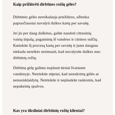
Kaip prižiūrėti dirbtines rožių gėles?
Dirbtinės gėlės nereikalauja priežiūros, užtenka
paprasčiausiai nuvalyti dulkes kartą per savaitę.
Jei jis per daug dulkėtas, galite naudoti citrusinių
vaisių tirpalą, pagamintą iš vandens ir citrinos sulčių.
Kartokite šį procesą kartą per savaitę ir jums daugiau
niekada nereikės nerimauti, kad nuvalysite dulkes nuo
dirbtinių rožių.
Dirbtinę gėlę galima nuplauti tiesiai švariame
vandenyje. Netrinkite stipriai, kad nenukristų gėlės ar
nenusisklaidytų. Netrinkite ir neplaukite rankomis, kad
nepakeistų spalvos.
Kas yra tiksliniai dirbtinių rožių klientai?