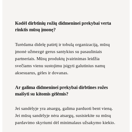
Kodėl dirbtinių rožių didmeninei prekybai verta
rinktis mūsų įmonę?
Turėdama didelę patirtį ir tobulą organizaciją, mūsų
įmonė užmezgė gerus santykius su pasauliniais
partneriais. Mūsų produktų įvairinimas leidžia
svečiams vienu sustojimu įsigyti galutinius namų
aksesuarus, gėles ir dovanas.
Ar galima didmeninei prekybai dirbtines rožes
maišyti su kitomis gėlėmis?
Jei sandėlyje yra atsargų, galima parduoti bent vieną.
Jei mūsų sandėlyje nėra atsargų, susisiekite su mūsų
pardavimo skyriumi dėl minimalaus užsakymo kiekio.