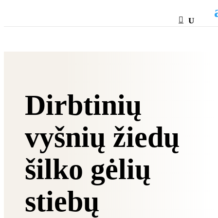
HTML
Dirbtinių
vyšnių žiedų
šilko gėlių
stiebų