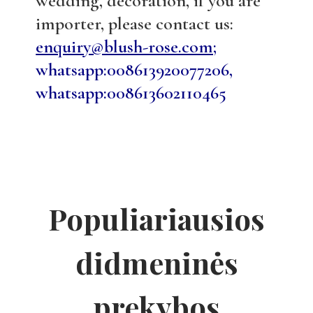
wedding, decoration, if you are
importer, please contact us:
enquiry@blush-rose.com;
whatsapp:008613920077206,
whatsapp:008613602110465
Populiariausios
didmeninės
prekybos