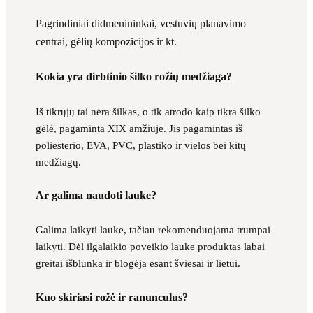
Pagrindiniai didmenininkai, vestuvių planavimo
centrai, gėlių kompozicijos ir kt.
Kokia yra dirbtinio šilko rožių medžiaga?
Iš tikrųjų tai nėra šilkas, o tik atrodo kaip tikra šilko
gėlė, pagaminta XIX amžiuje. Jis pagamintas iš
poliesterio, EVA, PVC, plastiko ir vielos bei kitų
medžiagų.
Ar galima naudoti lauke?
Galima laikyti lauke, tačiau rekomenduojama trumpai
laikyti. Dėl ilgalaikio poveikio lauke produktas labai
greitai išblunka ir blogėja esant šviesai ir lietui.
Kuo skiriasi rožė ir ranunculus?