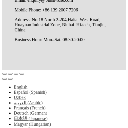
Email: enquiry@blush-rose.com
Mobile Phone: +86 139 2007 7206
Address: No.18 North 2-204,Haitai West Road,
Huayuan Industrial Zone, Binhai Hi-tech, Tianjin,
China
Business Hour: Mon.-Sat. 08:30-20:00
English
Español
(
Spanish
)
Uzbek
العربية
(
Arabic
)
Français
(
French
)
Deutsch
(
German
)
日本語
(
Japanese
)
Magyar
(
Hungarian
)