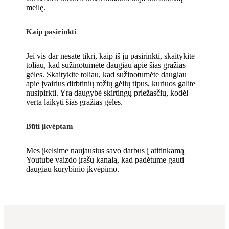
meilę.
Kaip pasirinkti
Jei vis dar nesate tikri, kaip iš jų pasirinkti, skaitykite
toliau, kad sužinotumėte daugiau apie šias gražias
gėles. Skaitykite toliau, kad sužinotumėte daugiau
apie įvairius dirbtinių rožių gėlių tipus, kuriuos galite
nusipirkti. Yra daugybė skirtingų priežasčių, kodėl
verta laikyti šias gražias gėles.
Būti įkvėptam
Mes įkelsime naujausius savo darbus į atitinkamą
Youtube vaizdo įrašų kanalą, kad padėtume gauti
daugiau kūrybinio įkvėpimo.