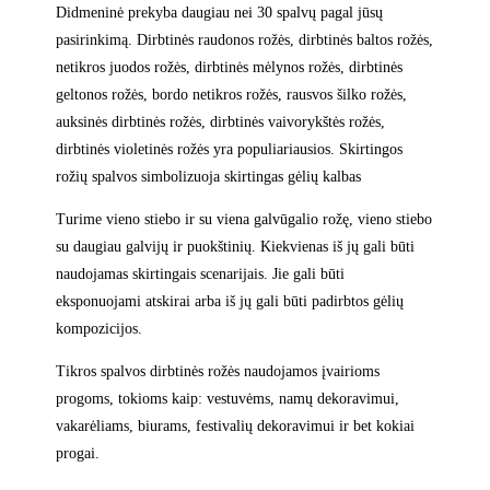
Didmeninė prekyba daugiau nei 30 spalvų pagal jūsų
pasirinkimą. Dirbtinės raudonos rožės
, dirbtinės baltos rožės,
netikros juodos rožės, dirbtinės mėlynos rožės, dirbtinės
geltonos rožės, bordo netikros rožės, rausvos šilko rožės,
auksinės dirbtinės rožės, dirbtinės vaivorykštės rožės,
dirbtinės violetinės rožės yra populiariausios. Skirtingos
rožių spalvos simbolizuoja skirtingas gėlių kalbas
Turime vieno stiebo ir su viena galvūgalio rožę, vieno stiebo
su daugiau galvijų ir puokštinių. Kiekvienas iš jų gali būti
naudojamas skirtingais scenarijais. Jie gali būti
eksponuojami atskirai arba iš jų gali būti padirbtos gėlių
kompozicijos.
Tikros spalvos dirbtinės rožės naudojamos įvairioms
progoms, tokioms kaip: vestuvėms, namų dekoravimui,
vakarėliams, biurams, festivalių dekoravimui ir bet kokiai
progai.