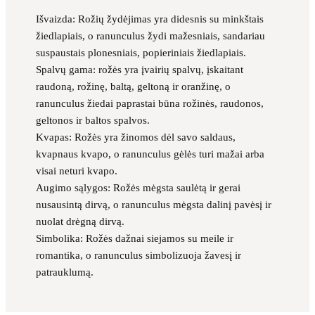
Išvaizda: Rožių žydėjimas yra didesnis su minkštais
žiedlapiais, o ranunculus žydi mažesniais, sandariau
suspaustais plonesniais, popieriniais žiedlapiais.
Spalvų gama: rožės yra įvairių spalvų, įskaitant
raudoną, rožinę, baltą, geltoną ir oranžinę, o
ranunculus žiedai paprastai būna rožinės, raudonos,
geltonos ir baltos spalvos.
Kvapas: Rožės yra žinomos dėl savo saldaus,
kvapnaus kvapo, o ranunculus gėlės turi mažai arba
visai neturi kvapo.
Augimo sąlygos: Rožės mėgsta saulėtą ir gerai
nusausintą dirvą, o ranunculus mėgsta dalinį pavėsį ir
nuolat drėgną dirvą.
Simbolika: Rožės dažnai siejamos su meile ir
romantika, o ranunculus simbolizuoja žavesį ir
patrauklumą.