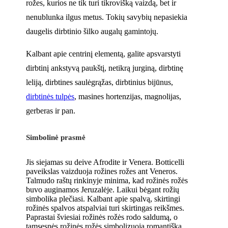
rožes, kurios ne tik turi tikrovišką vaizdą, bet ir
nenublunka ilgus metus. Tokių savybių nepasiekia
daugelis dirbtinio šilko augalų gamintojų.
Kalbant apie centrinį elementą, galite apsvarstyti
dirbtinį ankstyvą paukštį, netikrą jurginą, dirbtinę
leliją, dirbtines saulėgrąžas, dirbtinius bijūnus,
dirbtinės tulpės
, masines hortenzijas, magnolijas,
gerberas ir pan.
Simbolinė prasmė
Jis siejamas su deive Afrodite ir Venera. Botticelli
paveikslas vaizduoja rožines rožes ant Veneros.
Talmudo raštų rinkinyje minima, kad rožinės rožės
buvo auginamos Jeruzalėje. Laikui bėgant rožių
simbolika plečiasi. Kalbant apie spalvą, skirtingi
rožinės spalvos atspalviai turi skirtingas reikšmes.
Paprastai šviesiai rožinės rožės rodo saldumą, o
tamsesnės rožinės rožės simbolizuoja romantišką