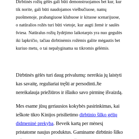
Dirbtinės rožių gėlės gali būti demonstruojamos bet kur, kur
tik norite, gali būti naudojamos viešbučiuose, namų
puošmenoje, prabangiuose klubuose ir kituose scenarijuose,
o natūralios rožės turi būti vietoje, kur augti žemė ir saulės
šviesa. Natūralus rožių žydėjimo laikotarpis yra nuo gegužės
iki lapkričio, tačiau dirbtinėmis rožėmis galite mėgautis bet
kuriuo metu, o tai nepalyginama su tikromis gėlėmis.
Dirbtinės gėlės turi daug privalumų: nereikia jų laistyti
kas savaitę, reguliariai tręšti ar persodinti.
Jie
nereikalauja priežiūros ir išlaiko savo pirminę išvaizdą.
Mes esame jūsų geriausios kokybės pasirinkimas, kai
ieškote tikro Kinijos prisilietimo
dirbtinio šilko gėlių
didmeninė prekyba
. Beveik kartą per mėnesį
pristatome naujus produktus. Gaminame dirbtinio šilko