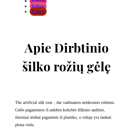
Follow
Follow
Follow
Apie Dirbtinio
šilko rožių gėlę
The artificial silk rose
，
dar vadinamos netikromis rožėmis.
Gėlės pagamintos iš aukštos kokybės šilkinio audinio,
išoriniai stiebai pagaminti iš plastiko, o viduje yra lanksti
plona viela.