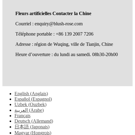
Fleurs artificielles Contacter la Chine
Courriel : enquiry@blush-rose.com
Téléphone portable : +86 139 2007 7206
Adresse : région de Wuqing, ville de Tianjin, Chine
Heure d’ouverture : du lundi au samedi. 08h30-20h00
English
(
Anglais
)
Español
(
Espagnol
)
Uzbek
(
Ouzbek
)
العربية
(
Arabe
)
Français
Deutsch
(
Allemand
)
日本語
(
Japonais
)
Magyar
(
Hongrois
)