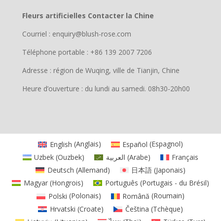
Fleurs artificielles Contacter la Chine
Courriel : enquiry@blush-rose.com
Téléphone portable : +86 139 2007 7206
Adresse : région de Wuqing, ville de Tianjin, Chine
Heure d’ouverture : du lundi au samedi. 08h30-20h00
English
(
Anglais
)
Español
(
Espagnol
)
Uzbek
(
Ouzbek
)
العربية
(
Arabe
)
Français
Deutsch
(
Allemand
)
日本語
(
Japonais
)
Magyar
(
Hongrois
)
Português
(
Portugais - du Brésil
)
Polski
(
Polonais
)
Română
(
Roumain
)
Hrvatski
(
Croate
)
Čeština
(
Tchèque
)