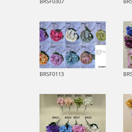
BRSF0307
BR
BRSF0113
BR