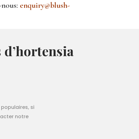
z-nous:
enquiry@blush-
s d’hortensia
populaires, si
tacter notre