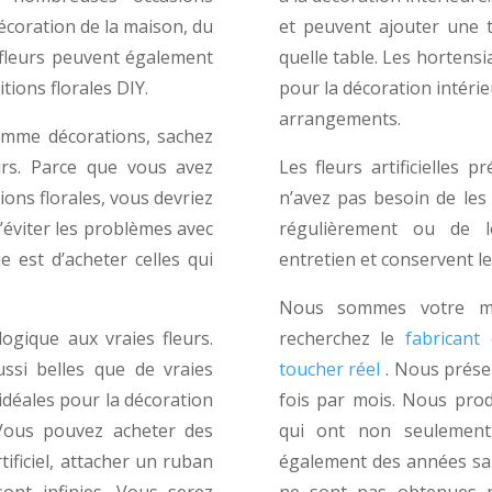
écoration de la maison, du
et peuvent ajouter une 
 fleurs peuvent également
quelle table. Les hortensi
tions florales DIY.
pour la décoration intérie
arrangements.
comme décorations, sachez
eurs. Parce que vous avez
Les fleurs artificielles
ions florales, vous devriez
n’avez pas besoin de les 
d’éviter les problèmes avec
régulièrement ou de le
ie est d’acheter celles qui
entretien et conservent le
Nous sommes votre mei
logique aux vraies fleurs.
recherchez le
fabricant 
ssi belles que de vraies
toucher réel
. Nous prése
 idéales pour la décoration
fois par mois. Nous produ
. Vous pouvez acheter des
qui ont non seulement
tificiel, attacher un ruban
également des années sans
sont infinies. Vous serez
ne sont pas obtenues p