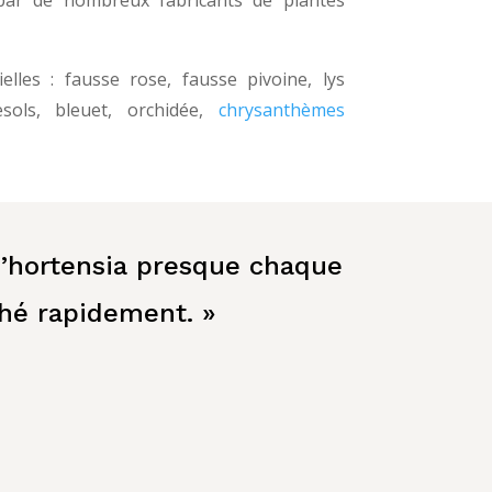
ielles : fausse rose, fausse pivoine, lys
rnesols, bleuet, orchidée,
chrysanthèmes
d’hortensia presque chaque
hé rapidement. »