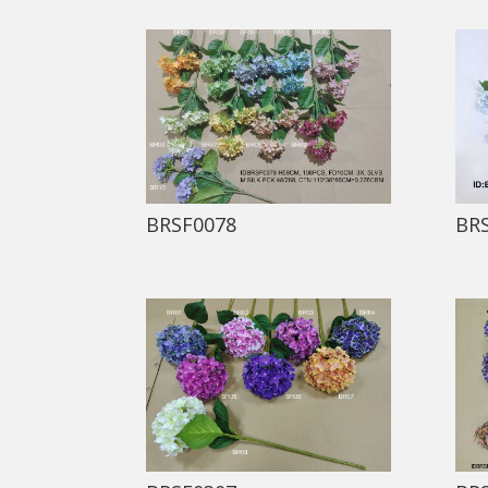
BRSF0078
BR