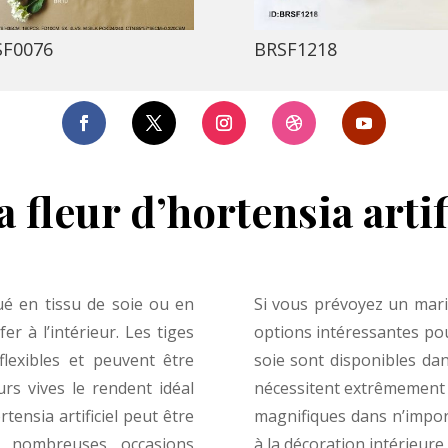
SF0076
BRSF1218
 fleur d’hortensia artif
iqué en tissu de soie ou en
Si vous prévoyez un mari
er à l’intérieur. Les tiges
options intéressantes pou
 flexibles et peuvent être
soie sont disponibles dan
urs vives le rendent idéal
nécessitent extrêmement p
tensia artificiel peut être
magnifiques dans n’impor
e nombreuses occasions
à la décoration intérieure.