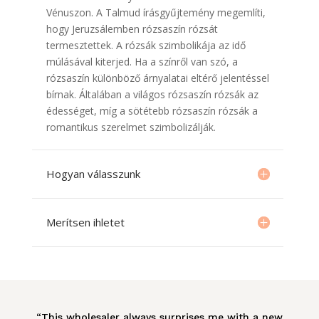
Vénuszon. A Talmud írásgyűjtemény megemlíti,
hogy Jeruzsálemben rózsaszín rózsát
termesztettek. A rózsák szimbolikája az idő
múlásával kiterjed. Ha a színről van szó, a
rózsaszín különböző árnyalatai eltérő jelentéssel
bírnak. Általában a világos rózsaszín rózsák az
édességet, míg a sötétebb rózsaszín rózsák a
romantikus szerelmet szimbolizálják.
Hogyan válasszunk
Merítsen ihletet
“This wholesaler always surprises me with a new