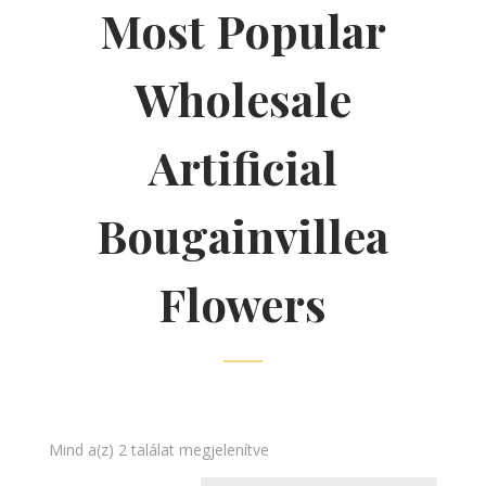
Most Popular
Wholesale
Artificial
Bougainvillea
Flowers
Sorted
Mind a(z) 2 találat megjelenítve
by