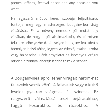
parties, offices, festival decor and any occasion you
want.
Ha egyszerű módot keres szobája feljavítására,
fontolja meg egy mesterséges bougainvillea virág
vásárlását. Ez a növény nemcsak jól mutat egy
vázában, de nagyon jól alkalmazkodik, és bármilyen
felületre elhelyezhető. A selyembougainvillea ideális
bármilyen belső térbe, legyen az étkező, családi szoba
vagy hálószoba. Élénk árnyalatai és látványos virágai
minden bizonnyal energikusabbá teszik a szobát!
A Bougainvillea apró, fehér virágait három-hat
fellevelek veszik körül. A fellevelek vagy a külső
levelek gyakran világosak és színesek. Ez
nagyszerű választássá teszi bejáratokhoz,
függő kosarakhoz és rácsokhoz. A