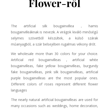
Flower-ről
The artificial silk bougainvillea
，
hamis
bougainvilleáknak is nevezik. A virágok kiváló minőségű
selymes szövetből készültek, a külső szárak
műanyagból, a szár belsejében rugalmas vékony drót.
We wholesale more than 30 colors for your choice.
Artificial red
bougainvillea
s
, artificial white
bougainvillea
s, fake yellow
bougainvillea
s, burgundy
fake
bougainvillea
s, pink silk
bougainvillea
s, artificial
purple
bougainvillea
s are the most popular ones.
Different colors of roses represent different flower
languages
The nearly natural artificial
bougainvillea
s are used for
many occasions such as: weddings, home decoration,