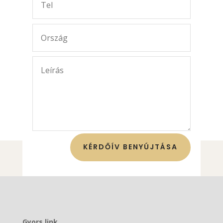
KÉRDŐÍV BENYÚJTÁSA
Gyors link