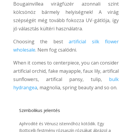
Bougainvillea virágfüzér azonnali színt
kölcsönöz bármely helyiségnek! A virág
szépségét még tovább fokozza UV-gátlója, így
jó választás kültéri használatra.
Choosing the best
artificial silk flower
wholesale
. Nem fog csalódni.
When it comes to centerpiece, you can consider
artificial orchid, fake mayapple, faux lily, artifical
sunflowers, artifical pansy, tulip,
bulk
hydrangea
, magnolia, spring beauty and so on.
Szimbolikus jelentés
Aphrodité és Vénusz istennőhöz kötődik. Egy
Botticelli-festmény rózsaszín rózsákat ábrázol a