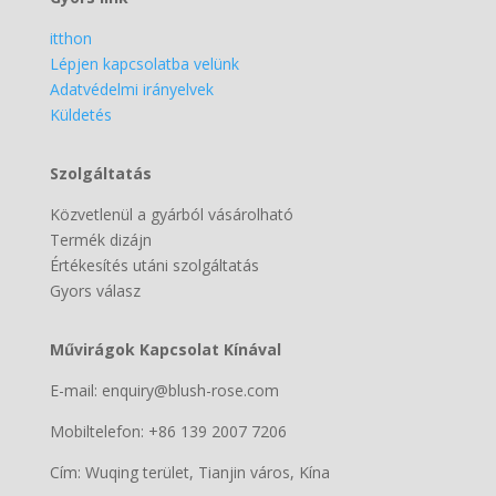
itthon
Lépjen kapcsolatba velünk
Adatvédelmi irányelvek
Küldetés
Szolgáltatás
Közvetlenül a gyárból vásárolható
Termék dizájn
Értékesítés utáni szolgáltatás
Gyors válasz
Művirágok Kapcsolat Kínával
E-mail: enquiry@blush-rose.com
Mobiltelefon: +86 139 2007 7206
Cím: Wuqing terület, Tianjin város, Kína