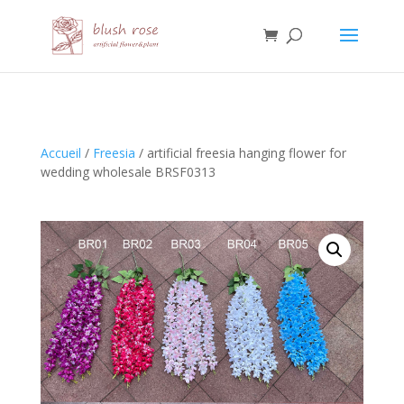
HTML
Accueil
/
Freesia
/ artificial freesia hanging flower for
wedding wholesale BRSF0313