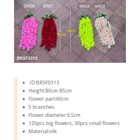
ID:BRSF0313
Height:80cm-85cm
Flower part:60cm
5 branches
Flower diameter:6.5cm
120pcs big flowers, 30pcs small flowers
Material:silk