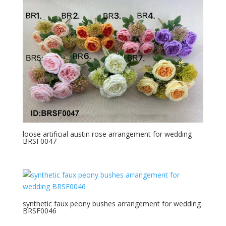
récent
au
plus
ancien
loose artificial austin rose arrangement for wedding
BRSF0047
synthetic faux peony bushes arrangement for wedding
BRSF0046