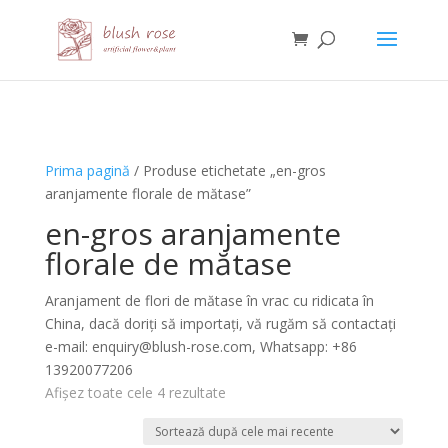
HTML
Prima pagină
/ Produse etichetate „en-gros
aranjamente florale de mătase”
en-gros aranjamente
florale de mătase
Aranjament de flori de mătase în vrac cu ridicata în
China, dacă doriți să importați, vă rugăm să contactați
e-mail: enquiry@blush-rose.com, Whatsapp: +86
13920077206
Sortat
Afișez toate cele 4 rezultate
după
cele