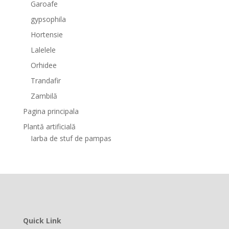
Garoafe
gypsophila
Hortensie
Lalelele
Orhidee
Trandafir
Zambilă
Pagina principala
Plantă artificială
Iarba de stuf de pampas
Quick Link