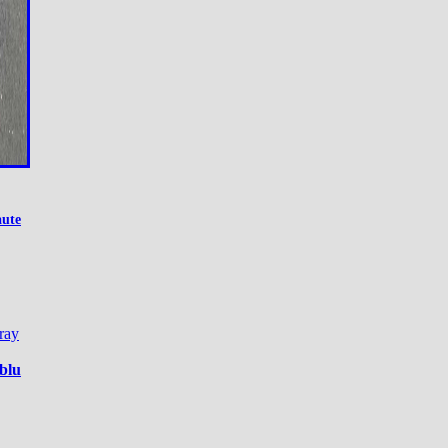
aute
ray
blu