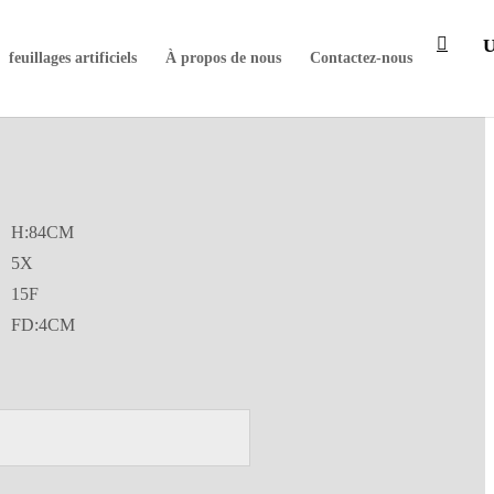
feuillages artificiels
À propos de nous
Contactez-nous
H:84CM
5X
15F
FD:4CM