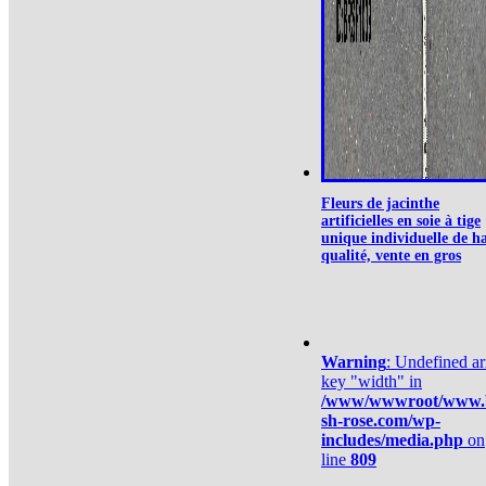
Fleurs de jacinthe
artificielles en soie à tige
unique individuelle de h
qualité, vente en gros
Warning
: Undefined ar
key "width" in
/www/wwwroot/www.
sh-rose.com/wp-
includes/media.php
on
line
809