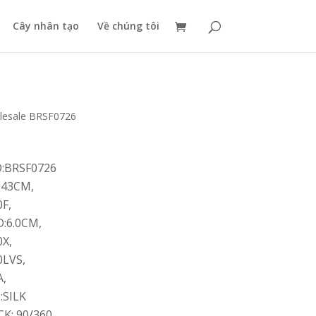
Cây nhân tạo
Về chúng tôi
olesale BRSF0726
D:BRSF0726
:43CM,
0F,
D:6.0CM,
0X,
0LVS,
A,
:SILK
CK: 90/360