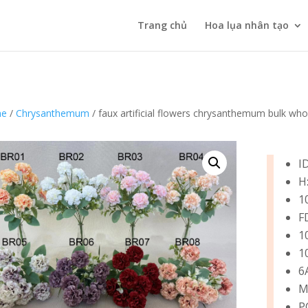
Trang chủ
Hoa lụa nhân tạo
e
/
Chrysanthemum
/ faux artificial flowers chrysanthemum bulk wh
I
H
1
F
1
1
6
M
P