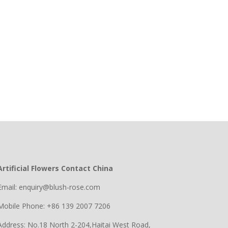
Artificial Flowers Contact China
Email: enquiry@blush-rose.com
Mobile Phone: +86 139 2007 7206
Address: No.18 North 2-204,Haitai West Road,