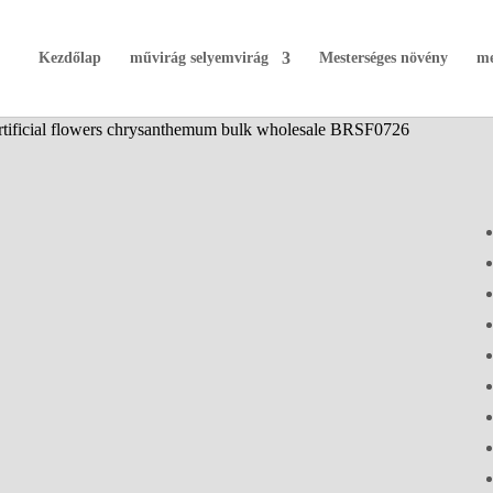
Kezdőlap
művirág selyemvirág
Mesterséges növény
me
artificial flowers chrysanthemum bulk wholesale BRSF0726