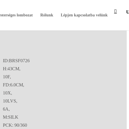
sterséges lombozat
Rólunk
Lépjen kapcsolatba velünk
ID:BRSF0726
H:43CM,
10F,
FD:6.0CM,
10X,
10LVS,
6A,
M:SILK
PCK: 90/360