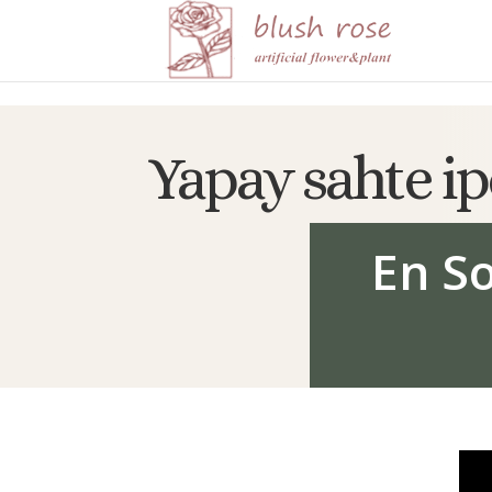
HTML
Yapay sahte ip
En S