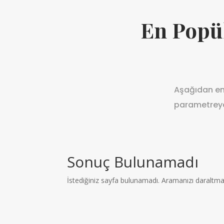
En Popül
Aşağıdan en 
parametreye 
Sonuç Bulunamadı
İstediğiniz sayfa bulunamadı. Aramanızı daraltmay