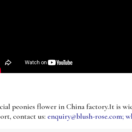
cial peonies flower in China factory.It is w
ort, contact us:
enquiry@blush-rose.com;
wh