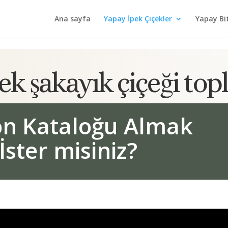
Ana sayfa
Yapay İpek Çiçekler
Yapay Bi
ek şakayık çiçeği top
on Kataloğu Almak
İster misiniz?