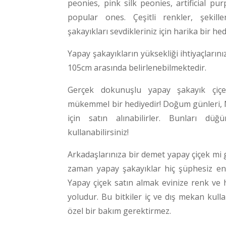
peonies
, pink silk
peonies
, artificial pu
popular ones. Çeşitli renkler, şekil
şakayıkları sevdikleriniz için harika bir hed
Yapay şakayıkların yüksekliği ihtiyaçlarını
105cm arasında belirlenebilmektedir.
Gerçek dokunuşlu yapay şakayık çiçe
mükemmel bir hediyedir! Doğum günleri, No
için satın alınabilirler. Bunları düğ
kullanabilirsiniz!
Arkadaşlarınıza bir demet yapay çiçek mi
zaman yapay şakayıklar hiç şüphesiz en i
Yapay çiçek satın almak evinize renk ve 
yoludur. Bu bitkiler iç ve dış mekan kul
özel bir bakım gerektirmez.