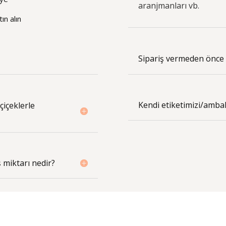
aranjmanları vb.
ın alın
Sipariş vermeden önce b
Kendi etiketimizi/ambala
çiçeklerle
 miktarı nedir?