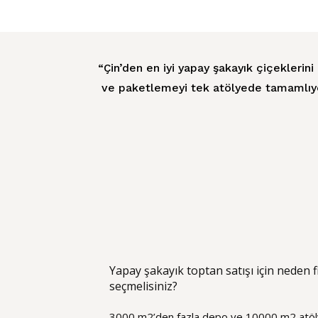
“Çin’den en iyi yapay şakayık çiçeklerin
ve paketlemeyi tek atölyede tamamlıyoru
Yapay şakayık toptan satışı için neden 
seçmelisiniz?
3000 m2’den fazla depo ve 10000 m2 atö