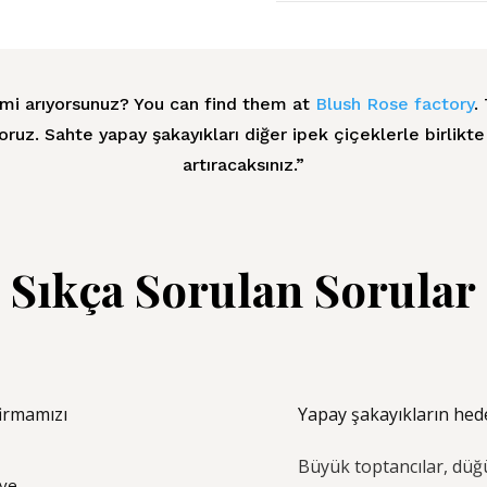
i mi arıyorsunuz? You can find them at
Blush Rose factory
.
z. Sahte yapay şakayıkları diğer ipek çiçeklerle birlikte s
artıracaksınız.”
Sıkça Sorulan Sorular
firmamızı
Yapay şakayıkların hede
Büyük toptancılar, düğ
lye