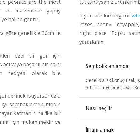
rple
peonies
are the most
tutkunuysanız ürünlerimiz
ler ve malzemeler yapay
If you are looking for
who
iye haline getirir.
roses, peony, mayapple
za göre genellikle 30cm ile
right place. Toplu satı
yararlanın.
kleri özel bir gün için
el veya başarılı bir parti
Sembolik anlamda
ün hediyesi olarak bile
Genel olarak konuşursak, şak
refahı simgelemektedir. Bu 
 göndermek istiyorsunuz o
yi seçeneklerden biridir.
Nasıl seçilir
hayat katmanın harika bir
lanımı için mükemmeldir ve
İlham almak