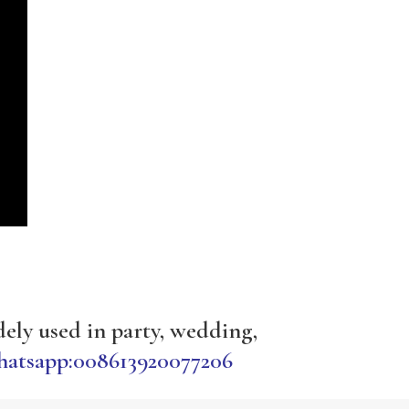
idely used in party, wedding,
atsapp:008613920077206