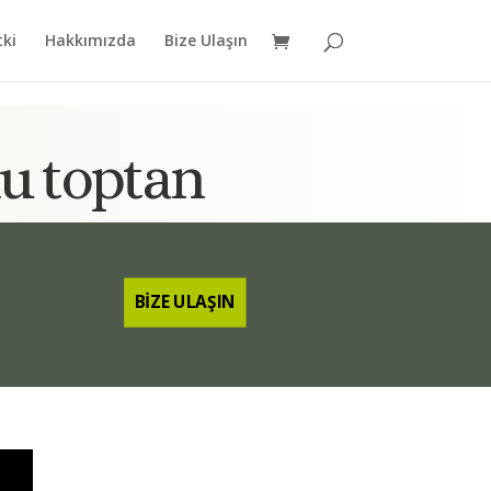
tki
Hakkımızda
Bize Ulaşın
lu toptan
BİZE ULAŞIN