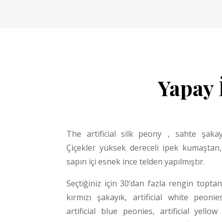
Yapay 
The artificial silk peony
，
sahte şakay
Çiçekler yüksek dereceli ipek kumaştan, 
sapın içi esnek ince telden yapılmıştır.
Seçtiğiniz için 30’dan fazla rengin topta
kırmızı şakayık
, artificial white
peonie
artificial blue
peonies
, artificial yello