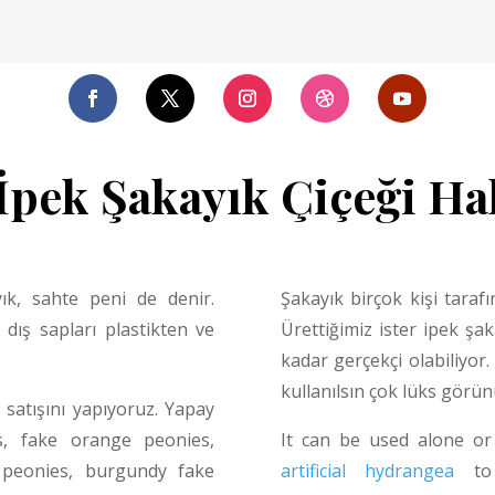
İpek Şakayık Çiçeği H
ık, sahte peni de denir.
Şakayık birçok kişi tarafı
dış sapları plastikten ve
Ürettiğimiz ister ipek şak
kadar gerçekçi olabiliyor
kullanılsın çok lüks görün
n satışını yapıyoruz. Yapay
s
, fake orange
peonies
,
It can be used alone or
w
peonies
, burgundy fake
artificial hydrangea
to 