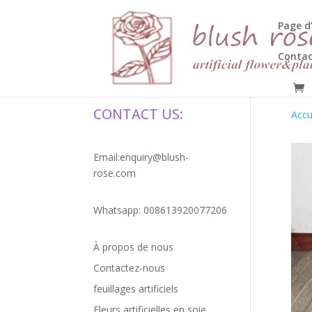
HTML
Page d
Contac
CONTACT US:
Accu
Email:enquiry@blush-
rose.com
Whatsapp: 008613920077206
À propos de nous
Contactez-nous
feuillages artificiels
Fleurs artificielles en soie