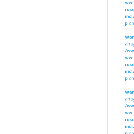
ww.
ros
inc
p
on
War
arra
/ww
ww.
ros
inc
p
on
War
arra
/ww
ww.
ros
inc
p
on