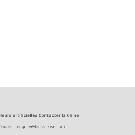
Fleurs artificielles Contacter la Chine
Courriel : enquiry@blush-rose.com