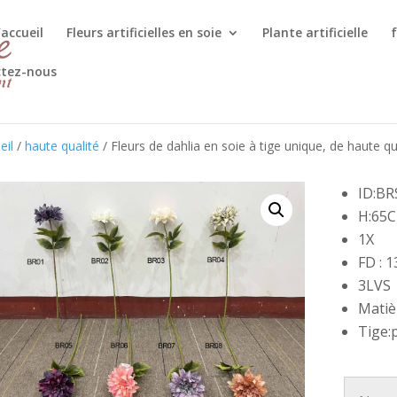
’accueil
Fleurs artificielles en soie
Plante artificielle
f
tez-nous
eil
/
haute qualité
/ Fleurs de dahlia en soie à tige unique, de haute q
ID:BR
H:65
1X
FD : 
3LVS
Matièr
Tige: