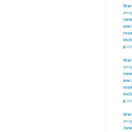
War
arra
/ww
ww.
ros
inc
p
on
War
arra
/ww
ww.
ros
inc
p
on
War
arra
/ww