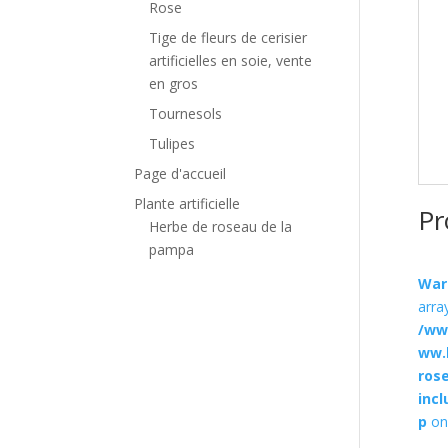
Rose
Tige de fleurs de cerisier
artificielles en soie, vente
en gros
Tournesols
Tulipes
Page d'accueil
Plante artificielle
Pr
Herbe de roseau de la
pampa
War
arra
/ww
ww.
ros
inc
p
on