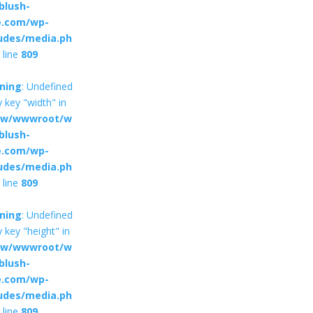
blush-
e.com/wp-
ludes/media.ph
 line
809
ning
: Undefined
y key "width" in
w/wwwroot/w
blush-
e.com/wp-
ludes/media.ph
 line
809
ning
: Undefined
y key "height" in
w/wwwroot/w
blush-
e.com/wp-
ludes/media.ph
 line
809