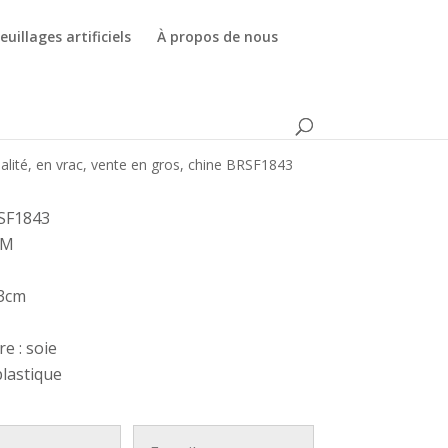
euillages artificiels
À propos de nous
ualité, en vrac, vente en gros, chine BRSF1843
SF1843
CM
13cm
e : soie
plastique