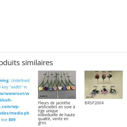
oduits similaires
ning
: Undefined
y key "width" in
w/wwwroot/w
blush-
Fleurs de jacinthe
BRSF2004
e.com/wp-
artificielles en soie à
tige unique
ludes/media.ph
individuelle de haute
qualité, vente en
 line
809
gros