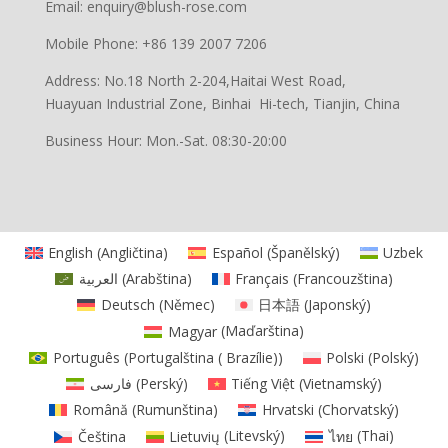
Email: enquiry@blush-rose.com
Mobile Phone: +86 139 2007 7206
Address: No.18 North 2-204,Haitai West Road,
Huayuan Industrial Zone, Binhai Hi-tech, Tianjin, China
Business Hour: Mon.-Sat. 08:30-20:00
English
(
Angličtina
)
Español
(
Španělský
)
Uzbek
العربية
(
Arabština
)
Français
(
Francouzština
)
Deutsch
(
Němec
)
日本語
(
Japonský
)
Magyar
(
Maďarština
)
Português
(
Portugalština ( Brazílie)
)
Polski
(
Polský
)
فارسی
(
Perský
)
Tiếng Việt
(
Vietnamský
)
Română
(
Rumunština
)
Hrvatski
(
Chorvatský
)
Čeština
Lietuvių
(
Litevský
)
ไทย
(
Thai
)