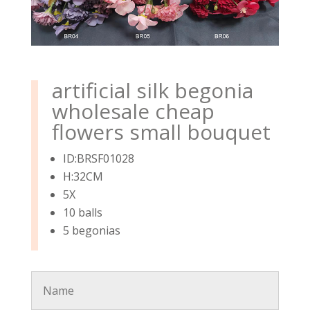
artificial silk begonia
wholesale cheap
flowers small bouquet
ID:BRSF01028
H:32CM
5X
10 balls
5 begonias