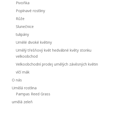
Pivoňka
Popínavé rostliny
Růže
Slunečnice
tulipány
Umělé divoké květiny
Umělý třešňový květ hedvábné květy stonku
velkoobchod
Velkoobchodní prodej umělých závěsných květin
vlčí mák
O nás
Umělá rostlina
Pampas Reed Grass
umělá zeleň