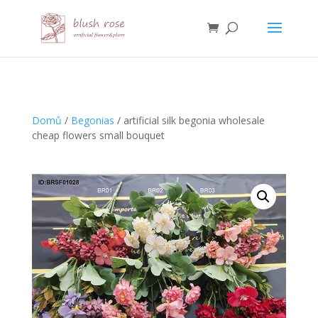
HTML
Domů
/
Begonias
/ artificial silk begonia wholesale
cheap flowers small bouquet