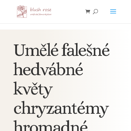
HTML
Umělé falešné
hedvábné
květy
chryzantémy
hromadné