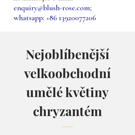
enquiry@blush-rose.com;
whatsapp: +86 13920077206
Nejoblíbenější
velkoobchodní
umělé květiny
chryzantém