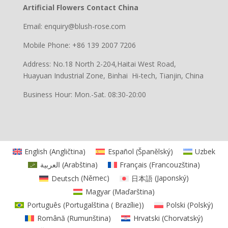
Artificial Flowers Contact China
Email: enquiry@blush-rose.com
Mobile Phone: +86 139 2007 7206
Address: No.18 North 2-204,Haitai West Road,
Huayuan Industrial Zone, Binhai Hi-tech, Tianjin, China
Business Hour: Mon.-Sat. 08:30-20:00
English
(
Angličtina
)
Español
(
Španělský
)
Uzbek
العربية
(
Arabština
)
Français
(
Francouzština
)
Deutsch
(
Němec
)
日本語
(
Japonský
)
Magyar
(
Maďarština
)
Português
(
Portugalština ( Brazílie)
)
Polski
(
Polský
)
Română
(
Rumunština
)
Hrvatski
(
Chorvatský
)