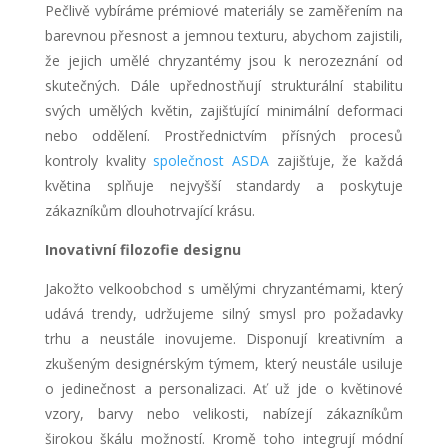
Pečlivě vybíráme prémiové materiály se zaměřením na
barevnou přesnost a jemnou texturu, abychom zajistili,
že jejich umělé chryzantémy jsou k nerozeznání od
skutečných. Dále upřednostňují strukturální stabilitu
svých umělých květin, zajišťující minimální deformaci
nebo oddělení. Prostřednictvím přísných procesů
kontroly kvality
společnost ASDA
zajišťuje, že každá
květina splňuje nejvyšší standardy a poskytuje
zákazníkům dlouhotrvající krásu.
Inovativní filozofie designu
Jakožto velkoobchod s umělými chryzantémami, který
udává trendy, udržujeme silný smysl pro požadavky
trhu a neustále inovujeme. Disponují kreativním a
zkušeným designérským týmem, který neustále usiluje
o jedinečnost a personalizaci. Ať už jde o květinové
vzory, barvy nebo velikosti, nabízejí zákazníkům
širokou škálu možností. Kromě toho integrují módní