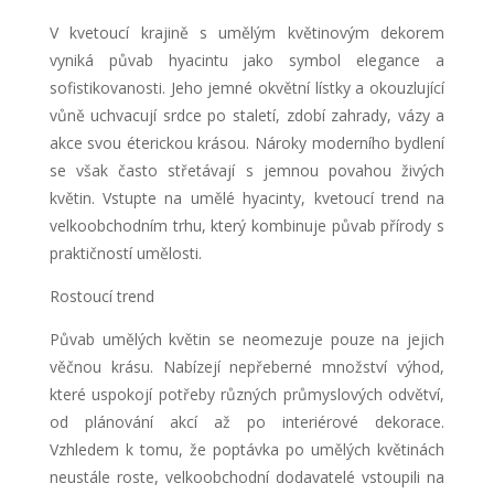
V kvetoucí krajině s umělým květinovým dekorem
vyniká půvab hyacintu jako symbol elegance a
sofistikovanosti. Jeho jemné okvětní lístky a okouzlující
vůně uchvacují srdce po staletí, zdobí zahrady, vázy a
akce svou éterickou krásou. Nároky moderního bydlení
se však často střetávají s jemnou povahou živých
květin. Vstupte na umělé hyacinty, kvetoucí trend na
velkoobchodním trhu, který kombinuje půvab přírody s
praktičností umělosti.
Rostoucí trend
Půvab umělých květin se neomezuje pouze na jejich
věčnou krásu. Nabízejí nepřeberné množství výhod,
které uspokojí potřeby různých průmyslových odvětví,
od plánování akcí až po interiérové ​​dekorace.
Vzhledem k tomu, že poptávka po umělých květinách
neustále roste, velkoobchodní dodavatelé vstoupili na