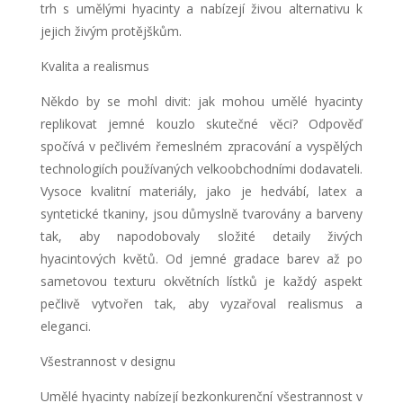
trh s umělými hyacinty a nabízejí živou alternativu k
jejich živým protějškům.
Kvalita a realismus
Někdo by se mohl divit: jak mohou umělé hyacinty
replikovat jemné kouzlo skutečné věci? Odpověď
spočívá v pečlivém řemeslném zpracování a vyspělých
technologiích používaných velkoobchodními dodavateli.
Vysoce kvalitní materiály, jako je hedvábí, latex a
syntetické tkaniny, jsou důmyslně tvarovány a barveny
tak, aby napodobovaly složité detaily živých
hyacintových květů. Od jemné gradace barev až po
sametovou texturu okvětních lístků je každý aspekt
pečlivě vytvořen tak, aby vyzařoval realismus a
eleganci.
Všestrannost v designu
Umělé hyacinty nabízejí bezkonkurenční všestrannost v