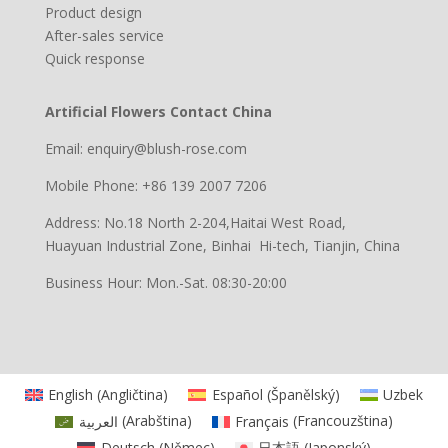
Product design
After-sales service
Quick response
Artificial Flowers Contact China
Email: enquiry@blush-rose.com
Mobile Phone: +86 139 2007 7206
Address: No.18 North 2-204,Haitai West Road,
Huayuan Industrial Zone, Binhai Hi-tech, Tianjin, China
Business Hour: Mon.-Sat. 08:30-20:00
English
(
Angličtina
)
Español
(
Španělský
)
Uzbek
العربية
(
Arabština
)
Français
(
Francouzština
)
Deutsch
(
Němec
)
日本語
(
Japonský
)