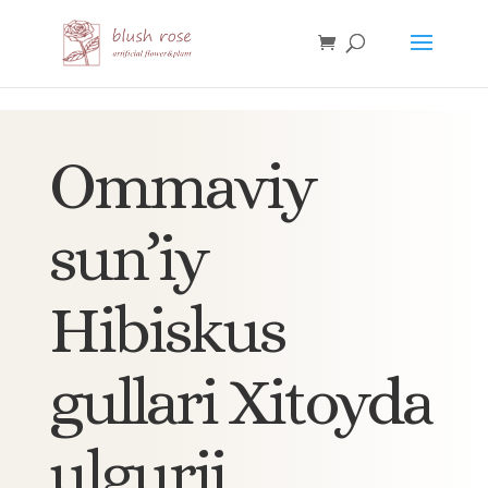
HTML
Ommaviy
sun’iy
Hibiskus
gullari Xitoyda
ulgurji