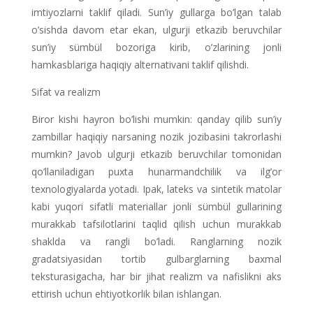
imtiyozlarni taklif qiladi. Sun’iy gullarga bo’lgan talab
o’sishda davom etar ekan, ulgurji etkazib beruvchilar
sun’iy sümbül bozoriga kirib, o’zlarining jonli
hamkasblariga haqiqiy alternativani taklif qilishdi.
Sifat va realizm
Biror kishi hayron bo’lishi mumkin: qanday qilib sun’iy
zambillar haqiqiy narsaning nozik jozibasini takrorlashi
mumkin? Javob ulgurji etkazib beruvchilar tomonidan
qo’llaniladigan puxta hunarmandchilik va ilg’or
texnologiyalarda yotadi. Ipak, lateks va sintetik matolar
kabi yuqori sifatli materiallar jonli sümbül gullarining
murakkab tafsilotlarini taqlid qilish uchun murakkab
shaklda va rangli bo’ladi. Ranglarning nozik
gradatsiyasidan tortib gulbarglarning baxmal
teksturasigacha, har bir jihat realizm va nafislikni aks
ettirish uchun ehtiyotkorlik bilan ishlangan.