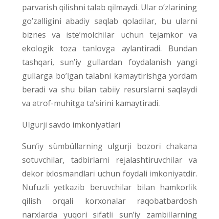
parvarish qilishni talab qilmaydi. Ular o’zlarining
go’zalligini abadiy saqlab qoladilar, bu ularni
biznes va iste’molchilar uchun tejamkor va
ekologik toza tanlovga aylantiradi. Bundan
tashqari, sun’iy gullardan foydalanish yangi
gullarga bo’lgan talabni kamaytirishga yordam
beradi va shu bilan tabiiy resurslarni saqlaydi
va atrof-muhitga ta’sirini kamaytiradi.
Ulgurji savdo imkoniyatlari
Sun’iy sümbüllarning ulgurji bozori chakana
sotuvchilar, tadbirlarni rejalashtiruvchilar va
dekor ixlosmandlari uchun foydali imkoniyatdir.
Nufuzli yetkazib beruvchilar bilan hamkorlik
qilish orqali korxonalar raqobatbardosh
narxlarda yuqori sifatli sun’iy zambillarning