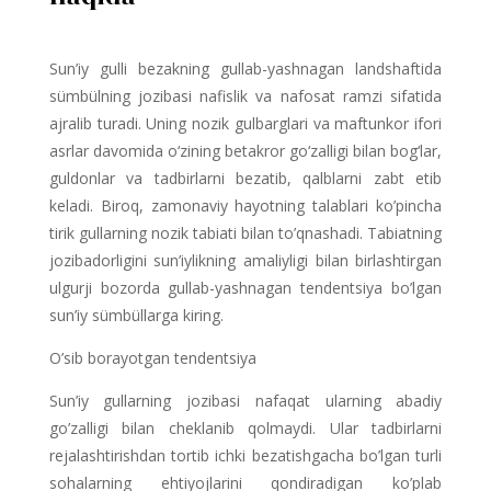
Sun’iy gulli bezakning gullab-yashnagan landshaftida
sümbülning jozibasi nafislik va nafosat ramzi sifatida
ajralib turadi. Uning nozik gulbarglari va maftunkor ifori
asrlar davomida o‘zining betakror go‘zalligi bilan bog‘lar,
guldonlar va tadbirlarni bezatib, qalblarni zabt etib
keladi. Biroq, zamonaviy hayotning talablari ko’pincha
tirik gullarning nozik tabiati bilan to’qnashadi. Tabiatning
jozibadorligini sun’iylikning amaliyligi bilan birlashtirgan
ulgurji bozorda gullab-yashnagan tendentsiya bo’lgan
sun’iy sümbüllarga kiring.
O’sib borayotgan tendentsiya
Sun’iy gullarning jozibasi nafaqat ularning abadiy
go’zalligi bilan cheklanib qolmaydi. Ular tadbirlarni
rejalashtirishdan tortib ichki bezatishgacha bo’lgan turli
sohalarning ehtiyojlarini qondiradigan ko’plab