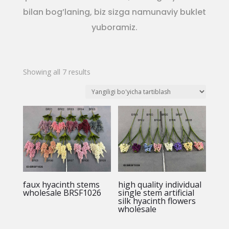
bilan bog’laning, biz sizga namunaviy buklet
yuboramiz.
Sorted
Showing all 7 results
by
latest
faux hyacinth stems
high quality individual
wholesale BRSF1026
single stem artificial
silk hyacinth flowers
wholesale