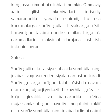
keng assortimentini olishlari mumkin. Ommaviy
xarid qilish imkoniyatlari iqtisodiy
samaradorlikni yanada oshiradi, bu esa
korxonalarga sun’iy gullar bezaklariga o’sib
borayotgan talabni qondirish bilan birga o’z
daromadlarini maksimal darajada oshirish
imkonini beradi.
Xulosa
Sun’iy gulli dekoratsiya sohasida sümbüllarning
jozibasi vaqt va tendentsiyalardan ustun turadi.
Sun’iy gullarga bo’lgan talab o’sishda davom
etar ekan, ulgurji yetkazib beruvchilar go’zallik,
ko’p qirralilik va barqarorlikni o’zida
mujassamlashtirgan hayotiy muqobilni taklif
qilib, sun’iy sümbüllarning jozibadorligini qabul