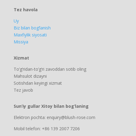
Tez havola
Uy
Biz bilan bog’lanish
Maxfiylik siyosati
Missiya
Xizmat
To’g’ridan-to’g’ri zavoddan sotib oling
Mahsulot dizayni
Sotishdan keyingi xizmat
Tez javob
Sun’iy gullar Xitoy bilan bog’laning
Elektron pochta: enquiry@blush-rose.com
Mobil telefon: +86 139 2007 7206