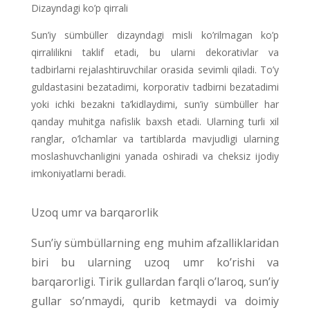
Dizayndagi ko’p qirrali
Sun’iy sümbüller dizayndagi misli ko’rilmagan ko’p
qirralilikni taklif etadi, bu ularni dekorativlar va
tadbirlarni rejalashtiruvchilar orasida sevimli qiladi. To’y
guldastasini bezatadimi, korporativ tadbirni bezatadimi
yoki ichki bezakni ta’kidlaydimi, sun’iy sümbüller har
qanday muhitga nafislik baxsh etadi. Ularning turli xil
ranglar, o’lchamlar va tartiblarda mavjudligi ularning
moslashuvchanligini yanada oshiradi va cheksiz ijodiy
imkoniyatlarni beradi.
Uzoq umr va barqarorlik
Sun’iy sümbüllarning eng muhim afzalliklaridan
biri bu ularning uzoq umr ko’rishi va
barqarorligi. Tirik gullardan farqli o’laroq, sun’iy
gullar so’nmaydi, qurib ketmaydi va doimiy