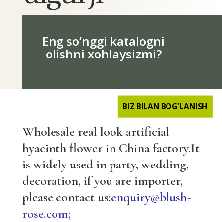
Eng so’nggi katalogni
olishni xohlaysizmi?
BIZ BILAN BOG'LANISH
Wholesale real look artificial
hyacinth flower in China factory.It
is widely used in party, wedding,
decoration, if you are importer,
please contact us:
enquiry@blush-
rose.com;