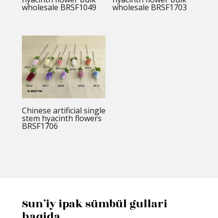
wholesale BRSF1049
wholesale BRSF1703
Chinese artificial single
stem hyacinth flowers
BRSF1706
Sun’iy ipak sümbül gullari
haqida