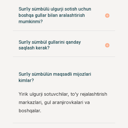
Sun'iy sümbülü ulgurji sotish uchun
boshqa gullar bilan aralashtirish
mumkinmi?
Sun'iy sümbül gullarini qanday
saqlash kerak?
Sun'iy sümbülün maqsadli mijozlari
kimlar?
Yirik ulgurji sotuvchilar, to’y rejalashtirish
markazlari, gul aranjirovkalari va
boshqalar.