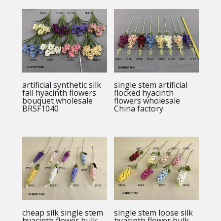
artificial synthetic silk
single stem artificial
fall hyacinth flowers
flocked hyacinth
bouquet wholesale
flowers wholesale
BRSF1040
China factory
cheap silk single stem
single stem loose silk
hyacinth flower bulk
hyacinth flower bulk