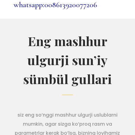
whatsapp:008613920077206
Eng mashhur
ulgurji sun’iy
sümbül gullari
siz eng so’nggi mashhur ulgurji uslublarni
mumkin, agar sizga ko’proq rasm va
parametrlar kerak bo’lsa, bizning loyihamiz