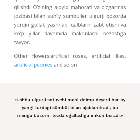
qilishdi. O’zining ajoyib mahorati va o’zgarmas
jozibasi bilan sun’iy sümbüller ulgurji bozorda
yorqin gullab-yashnab, qalblarni zabt etishi va
ko’p yillar davomida makonlarni bezashga
tayyor.
Other flowers:artificial roses, artificial lilies,
artificial peonies
and so on
«Ushbu ulgurji sotuvchi meni doimo deyarli har oy
yangi turdagi sümbül bilan ajablantiradi, bu
menga bozorni tezda egallashga imkon beradi.»