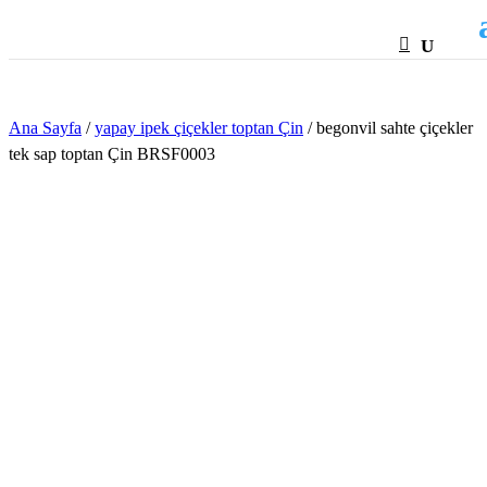
HTML
Ana Sayfa
/
yapay ipek çiçekler toptan Çin
/ begonvil sahte çiçekler
tek sap toptan Çin BRSF0003