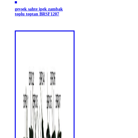
gevşek sahte ipek zambak
toplu toptan BRSF1207