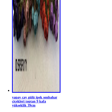
yapay çay gülü ipek sonbahar
çiçekleri toptan 9 kafa
yükseklik 39cm