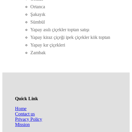
Ortanca
Şakayık
Sümbül
Yapay asılı çiçekler toptan satışı
Yapay kiraz çiçeği ipek çiçekler kök toptan
Yapay kır çiçekleri
Zambak
Quick Link
Home
Contact us
Privacy Policy
Mission