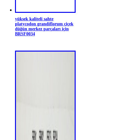
yüksek kaliteli sahte
platycodon grandiflorum çiçek
düğün merkez parçaları için
BRSF0034