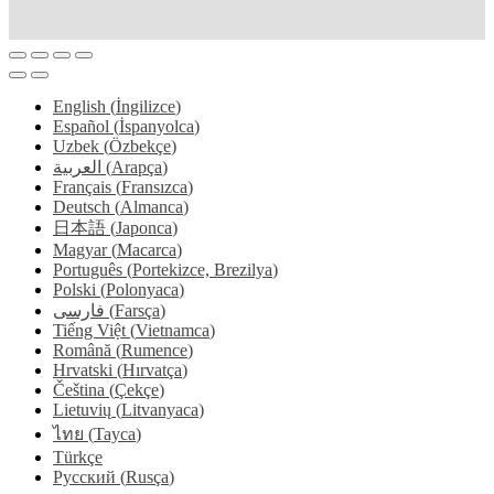
English
(
İngilizce
)
Español
(
İspanyolca
)
Uzbek
(
Özbekçe
)
العربية
(
Arapça
)
Français
(
Fransızca
)
Deutsch
(
Almanca
)
日本語
(
Japonca
)
Magyar
(
Macarca
)
Português
(
Portekizce, Brezilya
)
Polski
(
Polonyaca
)
فارسی
(
Farsça
)
Tiếng Việt
(
Vietnamca
)
Română
(
Rumence
)
Hrvatski
(
Hırvatça
)
Čeština
(
Çekçe
)
Lietuvių
(
Litvanyaca
)
ไทย
(
Tayca
)
Türkçe
Русский
(
Rusça
)