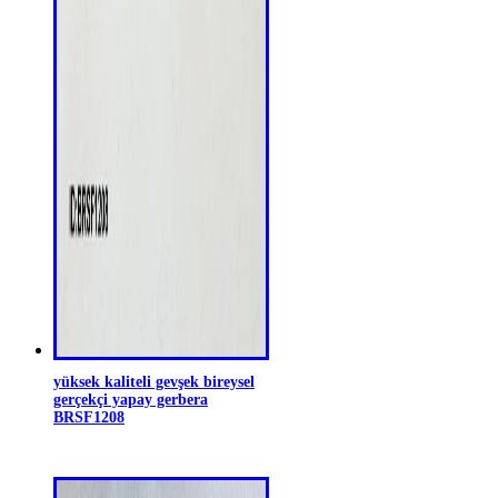
yüksek kaliteli gevşek bireysel
gerçekçi yapay gerbera
BRSF1208