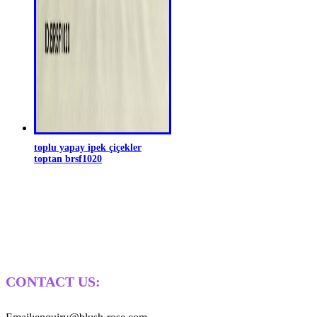
toplu yapay ipek çiçekler
toptan brsf1020
CONTACT US: