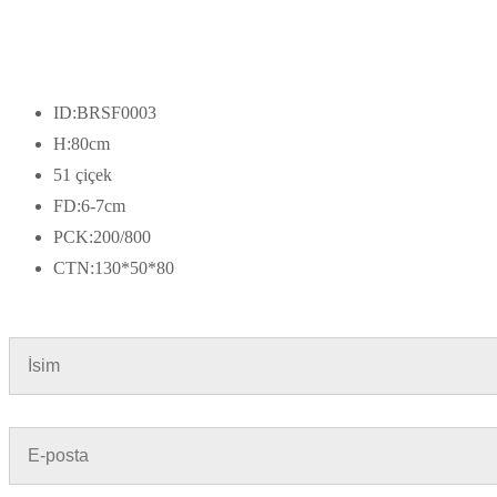
ID:BRSF0003
H:80cm
51 çiçek
FD:6-7cm
PCK:200/800
CTN:130*50*80