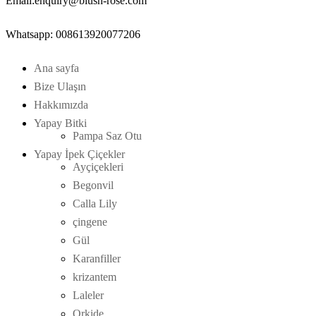
Email:enquiry@blush-rose.com
Whatsapp: 008613920077206
Ana sayfa
Bize Ulaşın
Hakkımızda
Yapay Bitki
Pampa Saz Otu
Yapay İpek Çiçekler
Ayçiçekleri
Begonvil
Calla Lily
çingene
Gül
Karanfiller
krizantem
Laleler
Orkide