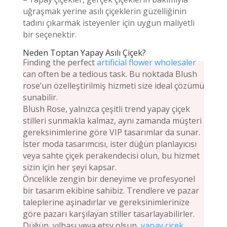
uğraşmak yerine asılı çiçeklerin güzelliğinin
tadını çıkarmak isteyenler için uygun maliyetli
bir seçenektir.
Neden Toptan Yapay Asılı Çiçek?
Finding the perfect
artificial flower wholesaler
can often be a tedious task. Bu noktada Blush
rose’un özelleştirilmiş hizmeti size ideal çözümü
sunabilir.
Blush Rose, yalnızca çeşitli trend yapay çiçek
stilleri sunmakla kalmaz, aynı zamanda müşteri
gereksinimlerine göre VIP tasarımlar da sunar.
İster moda tasarımcısı, ister düğün planlayıcısı
veya sahte çiçek perakendecisi olun, bu hizmet
sizin için her şeyi kapsar.
Öncelikle zengin bir deneyime ve profesyonel
bir tasarım ekibine sahibiz. Trendlere ve pazar
taleplerine aşinadırlar ve gereksinimlerinize
göre pazarı karşılayan stiller tasarlayabilirler.
Düğün, yılbaşı veya etsy olsun,
yapay çiçek