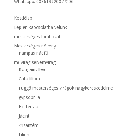
Whatsapp: 008613920077206
Kezdőlap
Lépjen kapcsolatba velünk
mesterséges lombozat
Mesterséges növény
Pampas nádfű
művirág selyemvirág
Bougainvillea
Calla liliom
Függő mesterséges virágok nagykereskedelme
gypsophila
Hortenzia
Jácint
krizantém
Liliom