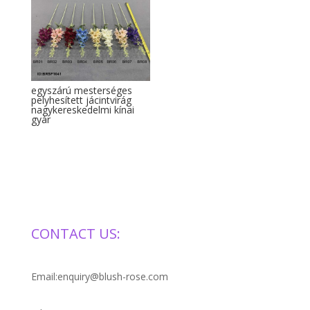
egyszárú mesterséges
pelyhesített jácintvirág
nagykereskedelmi kínai
gyár
CONTACT US:
Email:enquiry@blush-rose.com