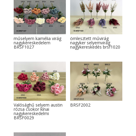
műselyem kamélia virág
ömlesztett művirág
nagykereskedelem
nagyker selyemvirág
BRSF1027
nagykereskedés brsf1020
Valósághű selyem austin
BRSF2002
rózsa csokor kínai
nagykereskedelmi
BRSF0029