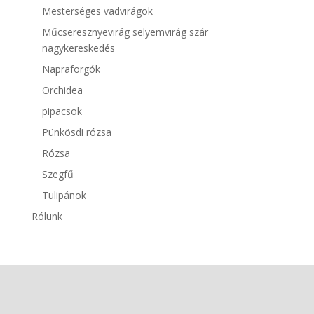
Mesterséges vadvirágok
Műcseresznyevirág selyemvirág szár
nagykereskedés
Napraforgók
Orchidea
pipacsok
Pünkösdi rózsa
Rózsa
Szegfű
Tulipánok
Rólunk