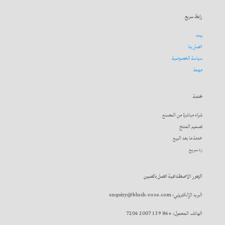
رابط سريع
بيت
اتصل بنا
سياسة الخصوصية
مهمة
خدمة
شراء مباشرة من المصنع
تصميم المنتج
خدمة ما بعد البيع
رد سريع
الزهور الاصطناعية اتصل بالصين
البريد الإلكتروني: enquiry@blush-rose.com
الهاتف المحمول: +86 139 2007 7206