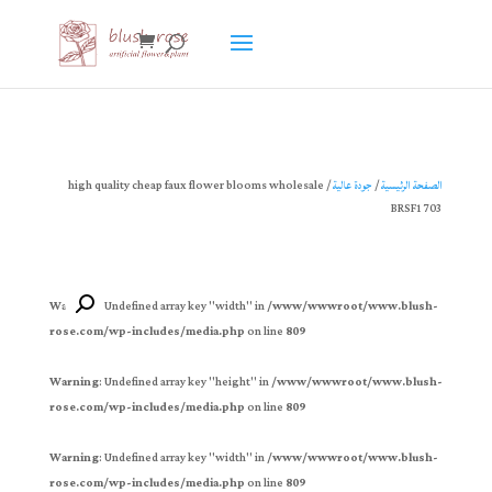
HTML
الصفحة الرئيسية
/
جودة عالية
/ high quality cheap faux flower blooms wholesale
BRSF1703
Warning
: Undefined array key "width" in
/www/wwwroot/www.blush-
rose.com/wp-includes/media.php
on line
809
Warning
: Undefined array key "height" in
/www/wwwroot/www.blush-
rose.com/wp-includes/media.php
on line
809
Warning
: Undefined array key "width" in
/www/wwwroot/www.blush-
rose.com/wp-includes/media.php
on line
809