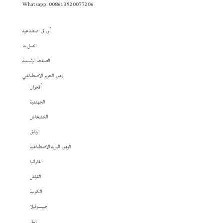
Whatsapp: 008613920077206
أوراق اصطناعية
اتصل بنا
الصفحة الرئيسية
زهور الحرير الاصطناعي
أقحوان
الجهنمية
الخشخاش
الزنابق
الزهور البرية الاصطناعية
الفاوانيا
القرنفل
الكوبية
جيبسوفيلا
زنبق