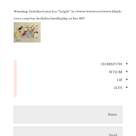
Warning
: Undefined array key "height" in
/www/wwwroot/www.blush-
rose.com/wp-includes/media.php
on line
809
ID:BRSF1703
H:72CM
15F
2LVS