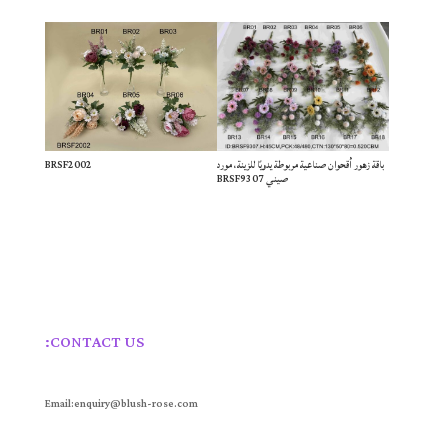
باقة زهور أقحوان صناعية مربوطة يدويًا للزينة، مورد
BRSF2002
صيني BRSF9307
CONTACT US:
Email:enquiry@blush-rose.com