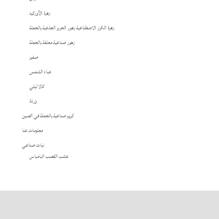
زهرة الأوركيد
زهرة الكرز الاصطناعية زهور الحرير الجذعية بالجملة
زهور صناعية معلقة بالجملة
صفير
عباد الشمس
كالا ليلي
وَردَة
كروم صناعية بالجملة في الصين
معلومات عنا
نبات صناعي
عشب القصب البامباس