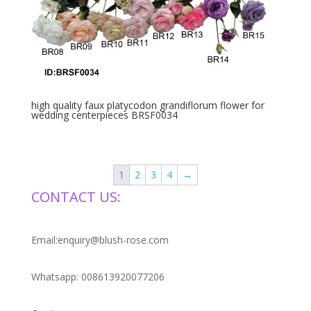
high quality faux platycodon grandiflorum flower for
wedding centerpieces BRSF0034
1
2
3
4
→
CONTACT US:
Email:enquiry@blush-rose.com
Whatsapp: 008613920077206