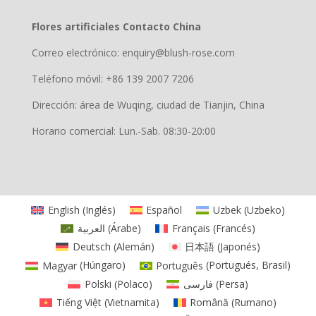
Flores artificiales Contacto China
Correo electrónico: enquiry@blush-rose.com
Teléfono móvil: +86 139 2007 7206
Dirección: área de Wuqing, ciudad de Tianjin, China
Horario comercial: Lun.-Sab. 08:30-20:00
English
(
Inglés
)
Español
Uzbek
(
Uzbeko
)
العربية
(
Árabe
)
Français
(
Francés
)
Deutsch
(
Alemán
)
日本語
(
Japonés
)
Magyar
(
Húngaro
)
Português
(
Portugués, Brasil
)
Polski
(
Polaco
)
فارسی
(
Persa
)
Tiếng Việt
(
Vietnamita
)
Română
(
Rumano
)