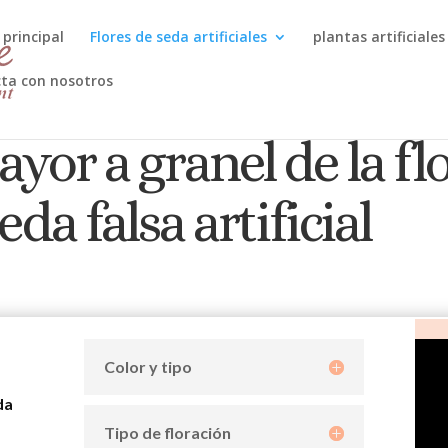
 principal
Flores de seda artificiales
plantas artificiales
ta con nosotros
yor a granel de la flo
da falsa artificial
Color y tipo
da
Tipo de floración