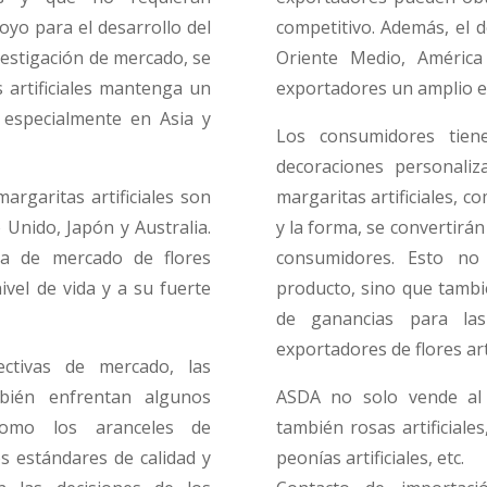
yo para el desarrollo del
competitivo. Además, el
nvestigación de mercado, se
Oriente Medio, América
 artificiales mantenga un
exportadores un amplio es
 especialmente en Asia y
Los consumidores tie
decoraciones personaliz
argaritas artificiales son
margaritas artificiales, c
Unido, Japón y Australia.
y la forma, se convertirán
a de mercado de flores
consumidores. Esto no
nivel de vida y a su fuerte
producto, sino que tamb
de ganancias para l
exportadores de flores arti
ctivas de mercado, las
mbién enfrentan algunos
ASDA no solo vende al p
 como los aranceles de
también rosas artificiale
os estándares de calidad y
peonías artificiales, etc.