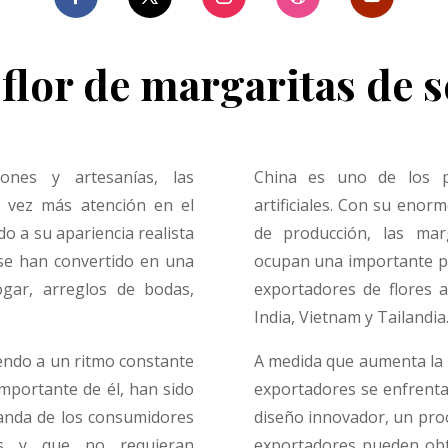
 flor de margaritas de se
ones y artesanías, las
China es uno de los pr
a vez más atención en el
artificiales. Con su enor
o a su apariencia realista
de producción, las marg
es se han convertido en una
ocupan una importante pa
ogar, arreglos de bodas,
exportadores de flores ar
India, Vietnam y Tailandia
ciendo a un ritmo constante
A medida que aumenta la d
 importante de él, han sido
exportadores se enfrent
manda de los consumidores
diseño innovador, un pro
as y que no requieran
exportadores pueden ob