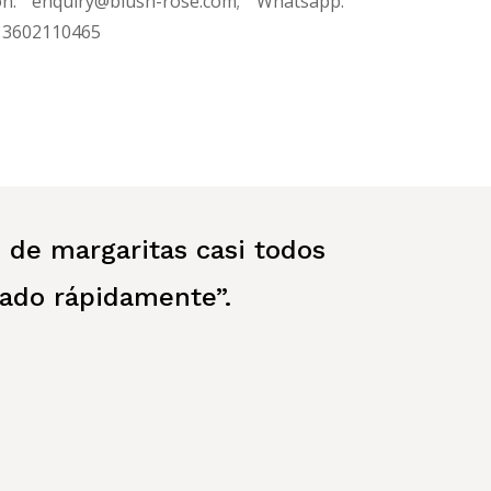
n: enquiry@blush-rose.com; Whatsapp:
13602110465
de margaritas casi todos
ado rápidamente”.