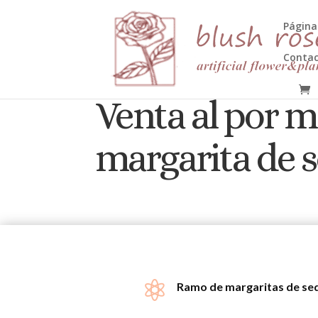
HTML
Página
Contac
Venta al por ma
margarita de se

Ramo de margaritas de se