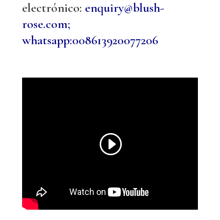
electrónico:
enquiry@blush-
rose.com;
whatsapp:008613920077206