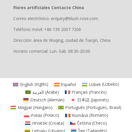
Flores artificiales Contacto China
Correo electrónico: enquiry@blush-rose.com
Teléfono móvil: +86 139 2007 7206
Dirección: área de Wuqing, ciudad de Tianjin, China
Horario comercial: Lun.-Sab. 08:30-20:00
English
(
Inglés
)
Español
Uzbek
(
Uzbeko
)
العربية
(
Árabe
)
Français
(
Francés
)
Deutsch
(
Alemán
)
日本語
(
Japonés
)
Magyar
(
Húngaro
)
Português
(
Portugués, Brasil
)
Polski
(
Polaco
)
Română
(
Rumano
)
Hrvatski
(
Croata
)
Čeština
(
Checo
)
Lietuvių
(
Lituano
)
ไทย
(
Tailandés
)