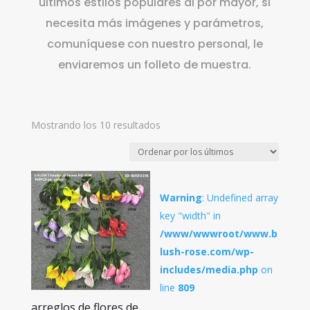
últimos estilos populares al por mayor, si
necesita más imágenes y parámetros,
comuníquese con nuestro personal, le
enviaremos un folleto de muestra.
Ordenado
Mostrando los 10 resultados
por
los
últimos
Warning
: Undefined array
key "width" in
/www/wwwroot/www.b
lush-rose.com/wp-
includes/media.php
on
line
809
arreglos de flores de