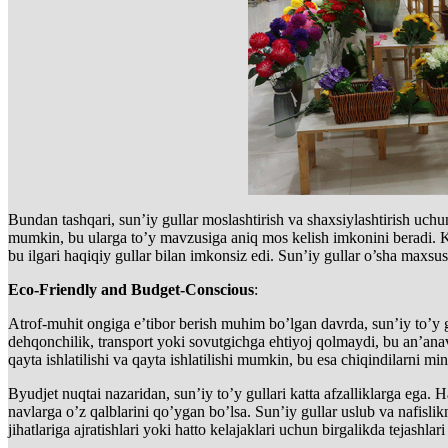
Bundan tashqari, sun’iy gullar moslashtirish va shaxsiylashtirish uchu
mumkin, bu ularga to’y mavzusiga aniq mos kelish imkonini beradi. Kel
bu ilgari haqiqiy gullar bilan imkonsiz edi. Sun’iy gullar o’sha maxsu
Eco-Friendly and Budget-Conscious
:
Atrof-muhit ongiga e’tibor berish muhim bo’lgan davrda, sun’iy to’y gu
dehqonchilik, transport yoki sovutgichga ehtiyoj qolmaydi, bu an’anavi
qayta ishlatilishi va qayta ishlatilishi mumkin, bu esa chiqindilarni mi
Byudjet nuqtai nazaridan, sun’iy to’y gullari katta afzalliklarga ega
navlarga o’z qalblarini qo’ygan bo’lsa. Sun’iy gullar uslub va nafislik
jihatlariga ajratishlari yoki hatto kelajaklari uchun birgalikda tejashla