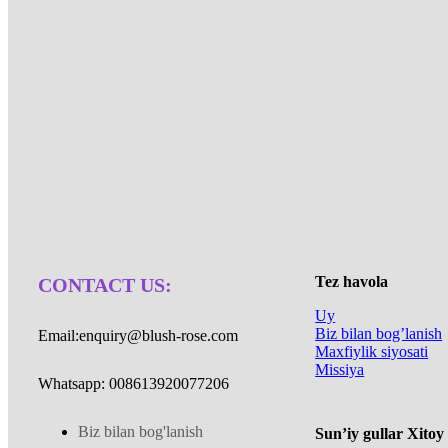
rose.com. Agar siz Xitoyda soxta gul
bo’lsangiz, iltimos biz bilan bog’lan
Tez havola
CONTACT US:
Uy
Biz bilan bog’lanish
Email:enquiry@blush-rose.com
Maxfiylik siyosati
Missiya
Whatsapp: 008613920077206
Biz bilan bog'lanish
Sun’iy gullar Xitoy