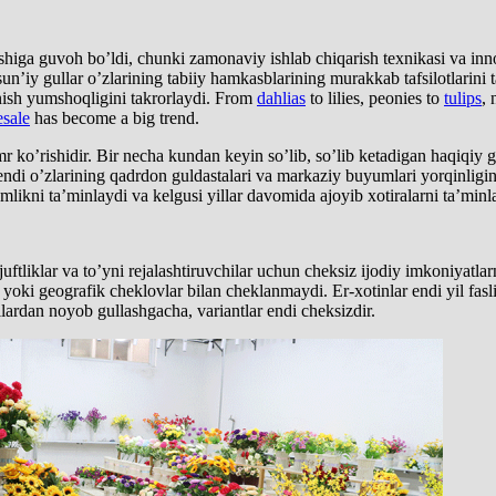
arishiga guvoh bo’ldi, chunki zamonaviy ishlab chiqarish texnikasi va inn
 sun’iy gullar o’zlarining tabiiy hamkasblarining murakkab tafsilotlarini t
inish yumshoqligini takrorlaydi. From
dahlias
to lilies, peonies to
tulips
, 
esale
has become a big trend.
mr ko’rishidir. Bir necha kundan keyin so’lib, so’lib ketadigan haqiqiy g
 endi o’zlarining qadrdon guldastalari va markaziy buyumlari yorqinligin
amlikni ta’minlaydi va kelgusi yillar davomida ajoyib xotiralarni ta’minl
i juftliklar va to’yni rejalashtiruvchilar uchun cheksiz ijodiy imkoniyatl
yoki geografik cheklovlar bilan cheklanmaydi. Er-xotinlar endi yil fasli
llardan noyob gullashgacha, variantlar endi cheksizdir.