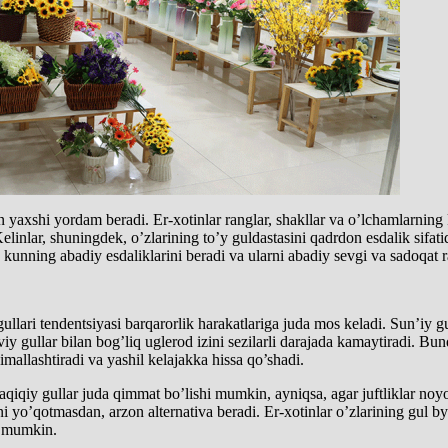
n yaxshi yordam beradi. Er-xotinlar ranglar, shakllar va o’lchamlarning 
inlar, shuningdek, o’zlarining to’y guldastasini qadrdon esdalik sifati
s kunning abadiy esdaliklarini beradi va ularni abadiy sevgi va sadoqat 
llari tendentsiyasi barqarorlik harakatlariga juda mos keladi. Sun’iy g
y gullar bilan bog’liq uglerod izini sezilarli darajada kamaytiradi. Bund
nimallashtiradi va yashil kelajakka hissa qo’shadi.
. Haqiqiy gullar juda qimmat bo’lishi mumkin, ayniqsa, agar juftliklar n
ni yo’qotmasdan, arzon alternativa beradi. Er-xotinlar o’zlarining gul b
ri mumkin.