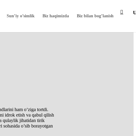
Sun’iy o’simlik
Biz haqimizda
Biz bilan bog’lanish
dlarini ham o‘ziga tortdi.
i idrok etish va qabul qilish
 qulaylik jihatidan tirik
ri sohasida o’sib borayotgan