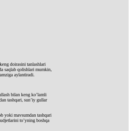
keng doirasini tanlashlari
da saqlab qolishlari mumkin,
ramziga aylantiradi.
ullash bilan keng ko’lamli
an tashqari, sun’iy gullar
oyob yoki mavsumdan tashqari
yudjetlarini to’yning boshqa