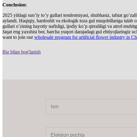
Conclusion
:
2025 yildagi sun’iy to’y gullari tendentsiyasi, shubhasiz, tabiat go’za
aylandi. Haqiqiy, bardoshli va ekologik toza gul muqobillariga talab o
gullari o’zining hayotiy nafisligi, ijodiy ko’p qirraliligi va atrof-muhitg
faqat eng yaxshisi bor, barcha yuqori darajadagi gul ehtiyojlaringiz 
want to join our
wholesale program for artificial flower industry in C
Biz bilan bog'lanish