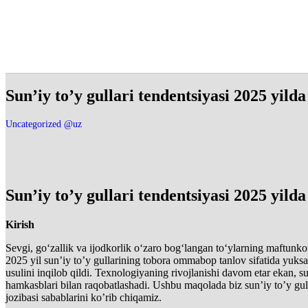
HTML
Sun’iy to’y gullari tendentsiyasi 2025 yild
Uncategorized @uz
Sun’iy to’y gullari tendentsiyasi 2025 yild
Kirish
Sevgi, go‘zallik va ijodkorlik o‘zaro bog‘langan to‘ylarning maftunkor
2025 yil sun’iy to’y gullarining tobora ommabop tanlov sifatida yuksal
usulini inqilob qildi. Texnologiyaning rivojlanishi davom etar ekan, sun
hamkasblari bilan raqobatlashadi. Ushbu maqolada biz sun’iy to’y gul
jozibasi sabablarini ko’rib chiqamiz.