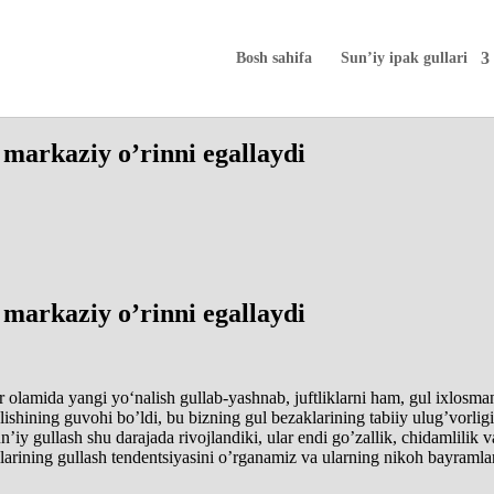
Bosh sahifa
Sun’iy ipak gullari
a markaziy o’rinni egallaydi
a markaziy o’rinni egallaydi
 olamida yangi yo‘nalish gullab-yashnab, juftliklarni ham, gul ixlosman
ishining guvohi bo’ldi, bu bizning gul bezaklarining tabiiy ulug’vorligin
’iy gullash shu darajada rivojlandiki, ular endi go’zallik, chidamlilik va
larining gullash tendentsiyasini o’rganamiz va ularning nikoh bayramla