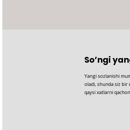
So’ngi yan
Yangi sozlanishi mum
oladi, shunda siz bir
qaysi xatlarni qacho
Balandligi: 67 sm 3 ta filial Diametr
ishlatiladi 800 dona / karton Model: