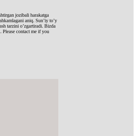
shtirgan jozibali harakatga
stahkamlagani aniq. Sun’iy to’y
lash tarzini o’zgartiradi. Bizda
. Please contact me if you