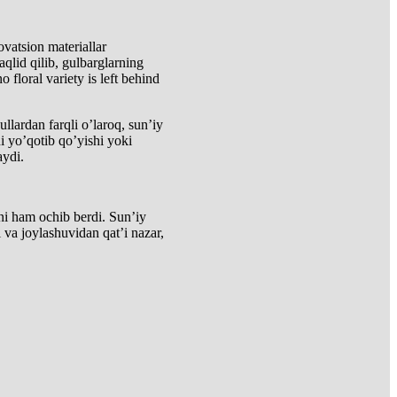
ovatsion materiallar
aqlid qilib, gulbarglarning
no floral variety is left behind
ullardan farqli o’laroq, sun’iy
i yo’qotib qo’yishi yoki
aydi.
arni ham ochib berdi. Sun’iy
 va joylashuvidan qat’i nazar,