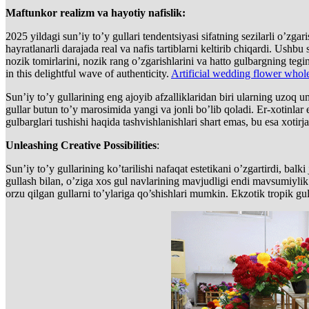
Maftunkor realizm va hayotiy nafislik:
2025 yildagi sun’iy to’y gullari tendentsiyasi sifatning sezilarli o’zg
hayratlanarli darajada real va nafis tartiblarni keltirib chiqardi. Ushbu
nozik tomirlarini, nozik rang o’zgarishlarini va hatto gulbargning teg
in this delightful wave of authenticity.
Artificial wedding flower whol
Sun’iy to’y gullarining eng ajoyib afzalliklaridan biri ularning uzoq u
gullar butun to’y marosimida yangi va jonli bo’lib qoladi. Er-xotinlar
gulbarglari tushishi haqida tashvishlanishlari shart emas, bu esa xotirj
Unleashing Creative Possibilities
:
Sun’iy to’y gullarining ko’tarilishi nafaqat estetikani o’zgartirdi, balk
gullash bilan, o’ziga xos gul navlarining mavjudligi endi mavsumiylik 
orzu qilgan gullarni to’ylariga qo’shishlari mumkin. Ekzotik tropik gu