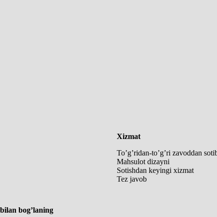
lar va o’simlik agentlarini import qilishni yoki topmoqchi
ing.
Xizmat
To’g’ridan-to’g’ri zavoddan soti
Mahsulot dizayni
Sotishdan keyingi xizmat
Tez javob
 bilan bog’laning