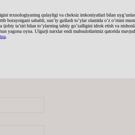
lligini texnologiyaning qulayligi va cheksiz imkoniyatlari bilan uyg’unla
rtib borayotgani sababli, sun’iy gullash to’ylar olamida o’z o’rnini mu
a ijobiy ta’siri bilan to’ylarning tabiiy go’zalligini idrok etish va nishon
uchun yagona oyna. Ulgurji narxlar endi mahsulotlarimiz qatorida mavjud
hina
.