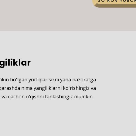
SO'ROV YUBO
giliklar
kin boʻlgan yorliqlar sizni yana nazoratga
 qarashda nima yangiliklarni koʻrishingiz va
n va qachon oʻqishni tanlashingiz mumkin.
i: 9 sm Material: yuqori sifatli ipak To'y, ziyofat va boshqalar uchun
 BRSJ001 Yuqori sifatli ipak matodan yasalgan, qatlamli barglar