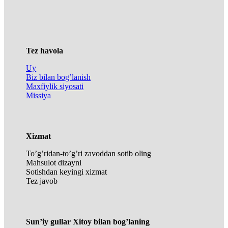
Tez havola
Uy
Biz bilan bog’lanish
Maxfiylik siyosati
Missiya
Xizmat
To’g’ridan-to’g’ri zavoddan sotib oling
Mahsulot dizayni
Sotishdan keyingi xizmat
Tez javob
Sun’iy gullar Xitoy bilan bog’laning