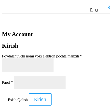
HTML
My Account
Kirish
Majburiy
Foydalanuvchi nomi yoki elektron pochta manzili
*
Majburiy
Parol
*
Kirish
Eslab Qolish