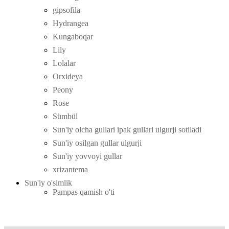
gipsofila
Hydrangea
Kungaboqar
Lily
Lolalar
Orxideya
Peony
Rose
Sümbül
Sun'iy olcha gullari ipak gullari ulgurji sotiladi
Sun'iy osilgan gullar ulgurji
Sun'iy yovvoyi gullar
xrizantema
Sun'iy o'simlik
Pampas qamish o'ti