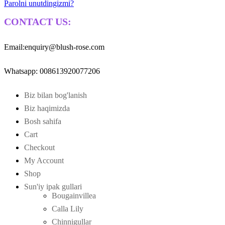
Parolni unutdingizmi?
CONTACT US:
Email:enquiry@blush-rose.com
Whatsapp: 008613920077206
Biz bilan bog'lanish
Biz haqimizda
Bosh sahifa
Cart
Checkout
My Account
Shop
Sun'iy ipak gullari
Bougainvillea
Calla Lily
Chinnigullar