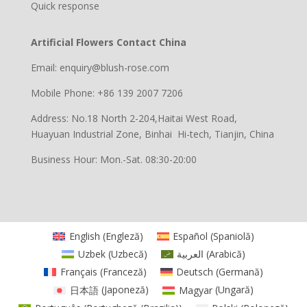
Quick response
Artificial Flowers Contact China
Email: enquiry@blush-rose.com
Mobile Phone: +86 139 2007 7206
Address: No.18 North 2-204,Haitai West Road,
Huayuan Industrial Zone, Binhai Hi-tech, Tianjin, China
Business Hour: Mon.-Sat. 08:30-20:00
English
(
Engleză
)
Español
(
Spaniolă
)
Uzbek
(
Uzbecă
)
العربية
(
Arabică
)
Français
(
Franceză
)
Deutsch
(
Germană
)
日本語
(
Japoneză
)
Magyar
(
Ungară
)