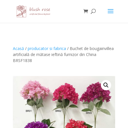
HTML
Acasă
/
producator si fabrica
/ Buchet de bougainvillea
artificială de mătase ieftină furnizor din China
BRSF1838