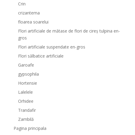
Crin
crizantema
floarea soarelui
Flori artificiale de mătase de flori de cireș tulpina en-
gros
Flori artificiale suspendate en-gros
Flori sălbatice artificiale
Garoafe
gypsophila
Hortensie
Lalelele
Orhidee
Trandafir
Zambilă
Pagina principala