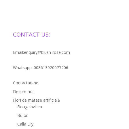
CONTACT US:
Email:enquiry@blush-rose.com
Whatsapp: 008613920077206
Contactaţi-ne
Despre noi
Flori de mătase artificială
Bougainvillea
Bujor
Calla Lily