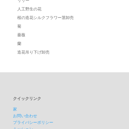
リリー
人工野生の花
桜の造花シルクフラワー茎卸売
菊
薔薇
蘭
造花吊り下げ卸売
クイックリンク
家
お問い合わせ
プライバシーポリシー
ミッション