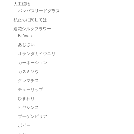
人工植物
パンパスリードグラス
私たちに関しては
造花シルクフラワー
Bijūnas
あじさい
オランダカイウユリ
カーネーション
カスミソウ
クレマチス
チューリップ
ひまわり
ヒヤシンス
ブーゲンビリア
ポピー