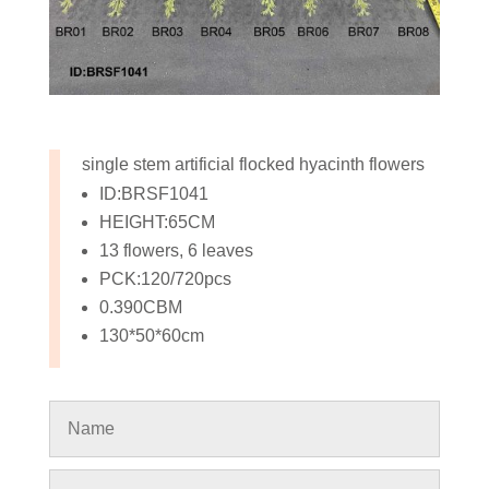
single stem artificial flocked hyacinth flowers
ID:BRSF1041
HEIGHT:65CM
13 flowers, 6 leaves
PCK:120/720pcs
0.390CBM
130*50*60cm