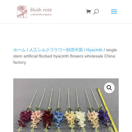
HTML
ホーム
/
人工シルクフラワー卸売中国
/
Hyacinth
/ single
stem artificial flocked hyacinth flowers wholesale China
factory