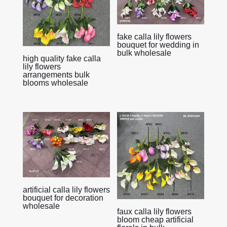
fake calla lily flowers
bouquet for wedding in
bulk wholesale
high quality fake calla
lily flowers
arrangements bulk
blooms wholesale
artificial calla lily flowers
bouquet for decoration
wholesale
faux calla lily flowers
bloom cheap artificial