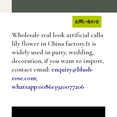
お問い合わせ
Wholesale real look artificial calla
lily flower in China factory.It is
widely used in party, wedding,
decoration, if you want to import,
contact email:
enquiry@blush-
rose.com;
whatsapp:008613920077206