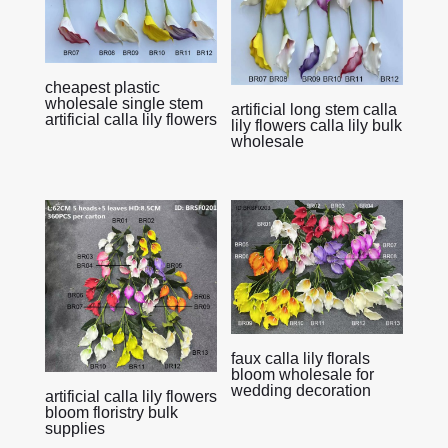
cheapest plastic
wholesale single stem
artificial long stem calla
artificial calla lily flowers
lily flowers calla lily bulk
wholesale
faux calla lily florals
bloom wholesale for
wedding decoration
artificial calla lily flowers
bloom floristry bulk
supplies