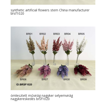
synthetic artificial flowers stem China manufacturer
brsf1020
ömlesztett művirág nagyker selyemvirág
nagykereskedés brsf1020