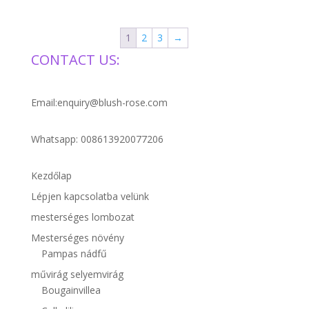
1
2
3
→
CONTACT US:
Email:enquiry@blush-rose.com
Whatsapp: 008613920077206
Kezdőlap
Lépjen kapcsolatba velünk
mesterséges lombozat
Mesterséges növény
Pampas nádfű
művirág selyemvirág
Bougainvillea