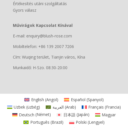
Értékesítés utáni szolgáltatás
Gyors válasz
Művirágok Kapcsolat Kínával
E-mail: enquiry@blush-rose.com
Mobiltelefon: +86 139 2007 7206
Cím: Wuqing terület, Tianjin város, Kína
Munkaidő: H-Szo. 08:30-20:00
English
(
Angol
)
Español
(
Spanyol
)
Uzbek
(
üzbég
)
العربية
(
Arab
)
Français
(
Francia
)
Deutsch
(
Német
)
日本語
(
Japán
)
Magyar
Português
(
Brazil
)
Polski
(
Lengyel
)