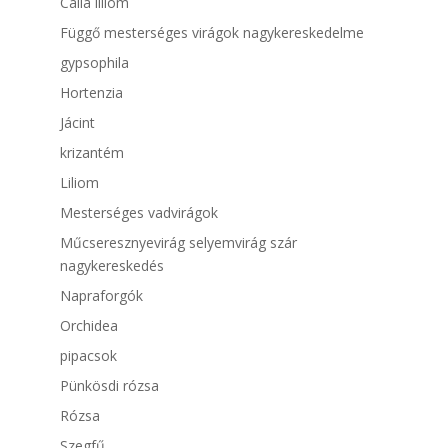
Calla liliom
Függő mesterséges virágok nagykereskedelme
gypsophila
Hortenzia
Jácint
krizantém
Liliom
Mesterséges vadvirágok
Műcseresznyevirág selyemvirág szár
nagykereskedés
Napraforgók
Orchidea
pipacsok
Pünkösdi rózsa
Rózsa
Szegfű