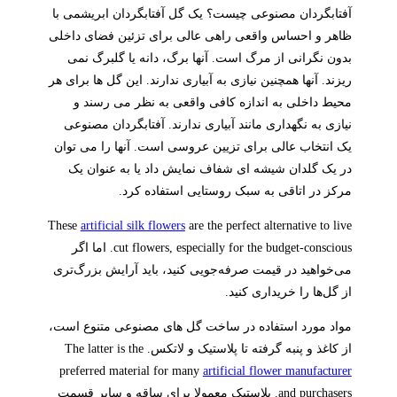
آفتابگردان مصنوعی چیست؟ یک گل آفتابگردان ابریشمی با
ظاهر و احساس واقعی راهی عالی برای تزئین فضای داخلی
بدون نگرانی از مرگ است. آنها برگ، دانه یا گلبرگ نمی
ریزند. آنها همچنین نیازی به آبیاری ندارند. این گل ها برای هر
محیط داخلی به اندازه کافی واقعی به نظر می رسند و
نیازی به نگهداری مانند آبیاری ندارند. آفتابگردان مصنوعی
یک انتخاب عالی برای تزیین عروسی است. آنها را می توان
در یک گلدان شیشه ای شفاف نمایش داد یا به عنوان یک
مرکز در اتاقی به سبک روستایی استفاده کرد.
These
artificial silk flowers
are the perfect alternative to live
cut flowers, especially for the budget-conscious. اما اگر
می‌خواهید در قیمت صرفه‌جویی کنید، باید آرایش بزرگ‌تری
از گل‌ها را خریداری کنید.
مواد مورد استفاده در ساخت گل های مصنوعی متنوع است،
از کاغذ و پنبه گرفته تا پلاستیک و لاتکس. The latter is the
preferred material for many
artificial flower manufacturer
and purchasers. پلاستیک معمولا برای ساقه و سایر قسمت