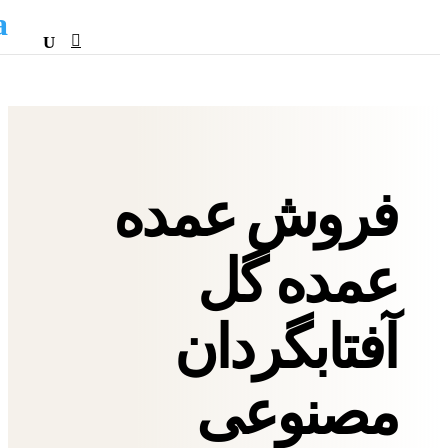
HTML
فروش عمده
عمده گل
آفتابگردان
مصنوعی