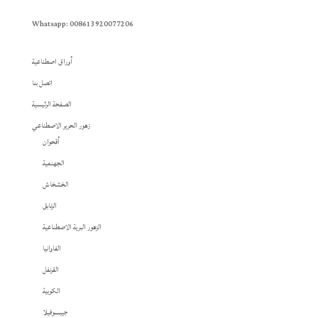
Whatsapp: 008613920077206
أوراق اصطناعية
اتصل بنا
الصفحة الرئيسية
زهور الحرير الاصطناعي
أقحوان
الجهنمية
الخشخاش
الزنابق
الزهور البرية الاصطناعية
الفاوانيا
القرنفل
الكوبية
جيبسوفيلا