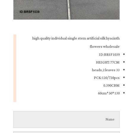
high quality individual single stem artificial silk hyacinth
flowers wholesale
ID:BRSF1039
HEIGHT:77CM
33 heads,2 leaves
PCK:120/720pcs
0.390CBM
130*50*60cm