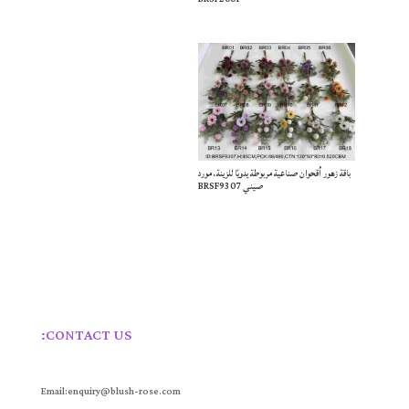
باقة زهور أقحوان صناعية مربوطة يدويًا للزينة، مورد
صيني BRSF9307
CONTACT US:
Email:enquiry@blush-rose.com