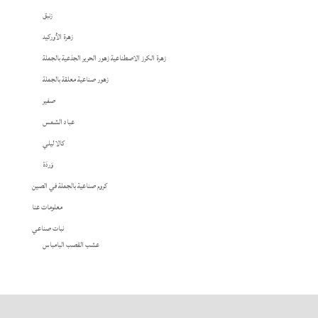
زنبق
زهرة الأوركيد
زهرة الكرز الاصطناعية زهور الحرير الجذعية بالجملة
زهور صناعية معلقة بالجملة
صفير
عباد الشمس
كالا ليلي
وَردَة
كروم صناعية بالجملة في الصين
معلومات عنا
نبات صناعي
عشب القصب البامباس