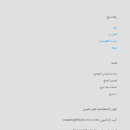
رابط سريع
بيت
اتصل بنا
سياسة الخصوصية
مهمة
خدمة
شراء مباشرة من المصنع
تصميم المنتج
خدمة ما بعد البيع
رد سريع
الزهور الاصطناعية اتصل بالصين
البريد الإلكتروني: enquiry@blush-rose.com