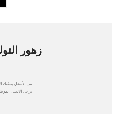
زهور التول
من الأسفل يمكنك الع
يرجى الاتصال بموظ