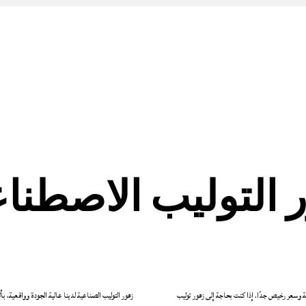
 التوليب الاصطناع
 وسعر رخيص جدًا. إذا كنت بحاجة إلى زهور توليب
زهور التوليب الصناعية لدينا عالية الجودة وواقعية، ب