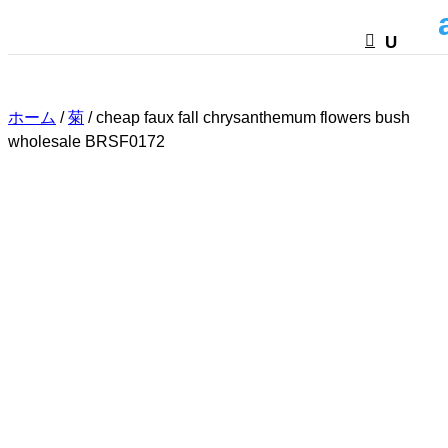
HTML
ホーム
/
菊
/ cheap faux fall chrysanthemum flowers bush
wholesale BRSF0172