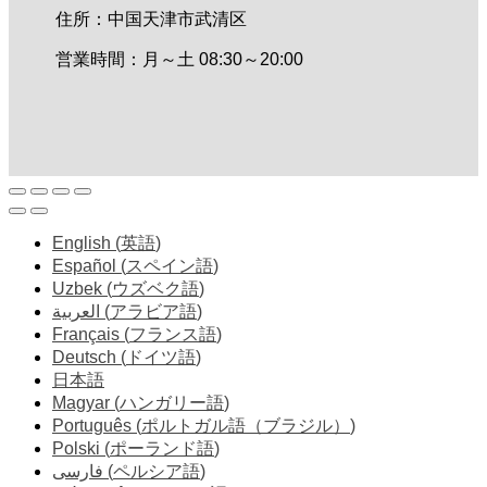
住所：中国天津市武清区
営業時間：月～土 08:30～20:00
English
(
英語
)
Español
(
スペイン語
)
Uzbek
(
ウズベク語
)
العربية
(
アラビア語
)
Français
(
フランス語
)
Deutsch
(
ドイツ語
)
日本語
Magyar
(
ハンガリー語
)
Português
(
ポルトガル語（ブラジル）
)
Polski
(
ポーランド語
)
فارسی
(
ペルシア語
)