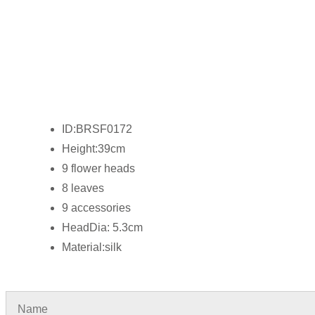
ID:BRSF0172
Height:39cm
9 flower heads
8 leaves
9 accessories
HeadDia: 5.3cm
Material:silk