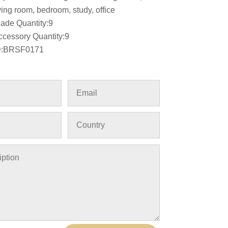
ving room, bedroom, study, office
lade Quantity:9
ccessory Quantity:9
D:BRSF0171