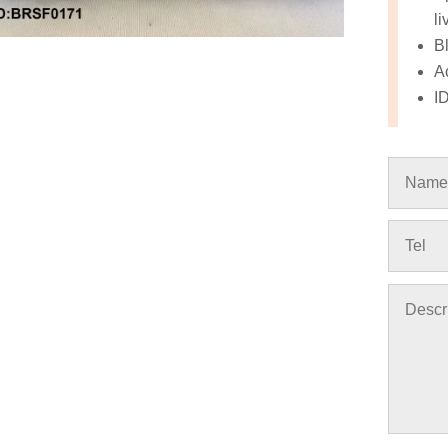
li
B
A
I