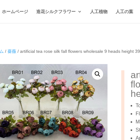
ホームページ
造花シルクフラワー
人工植物
人工の葉
ム
/
薔薇
/ artificial tea rose silk fall flowers wholesale 9 heads height 
ar
fl
he
T
F
Ma
S
A