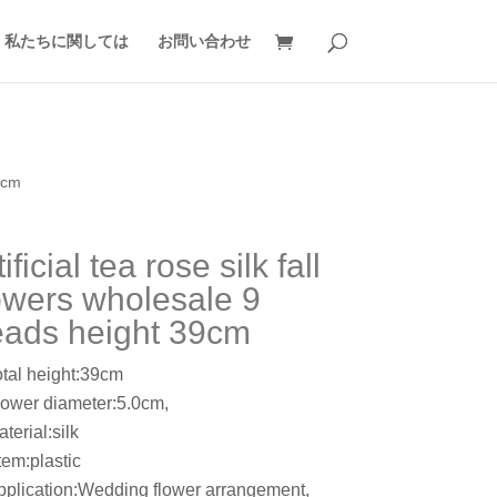
私たちに関しては
お問い合わせ
39cm
tificial tea rose silk fall
owers wholesale 9
ads height 39cm
otal height:39cm
lower diameter:5.0cm,
terial:silk
tem:plastic
pplication:Wedding flower arrangement,