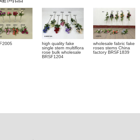
F2005
high quality fake
wholesale fabric fake
single stem multiflora
roses stems China
rose bulk wholesale
factory BRSF1839
BRSF1204