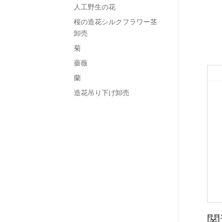
人工野生の花
桜の造花シルクフラワー茎
卸売
菊
薔薇
蘭
造花吊り下げ卸売
関