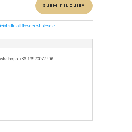
SUBMIT INQUIRY
ficial silk fall flowers wholesale
m; whatsapp:+86 13920077206