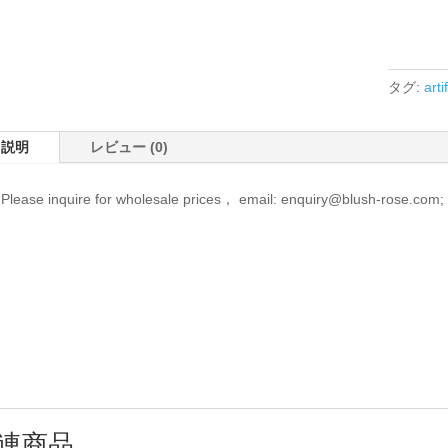
タグ:
arti
説明
レビュー (0)
Please inquire for wholesale prices， email: enquiry@blush-rose.co
連商品