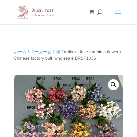
HTML
ホーム
/
メーカーと工場
/ artificial fake bauhinia flowers
Chinese factory bulk wholesale BRSF1036